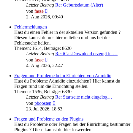
Letzter Beitrag
Re: Geburtsdatum (Alter)
Neuester
von
fasse
Beitrag
2. Aug 2026, 09:40
Fehlermeldungen
Hast du einen Fehler in der aktuellen Version gefunden ?
Diesen kannst du uns hier mitteilen und uns bei der
Fehlersuche helfen.
Themen
:
1614
,
Beiträge
:
8620
Letzter Beitrag
Re: iCal-Download erzeugt in …
Neuester
von
fasse
Beitrag
4. Aug 2026, 22:47
Fragen und Probleme beim Einrichten von Admidio
Hast du Probleme Admidio einzurichten? Hier kannst du
Fragen rund um die Einrichtung stellen.
Themen
:
1536
,
Beiträge
:
6830
Letzter Beitrag
Re: Startseite nicht eingelog…
Neuester
von
pboosten
Beitrag
23. Jul 2026, 18:53
Fragen und Probleme zu den Plugins
Hast du Probleme oder Fragen bei der Einrichtung bestimmter
Plugins ? Diese kannst du hier loswerden.