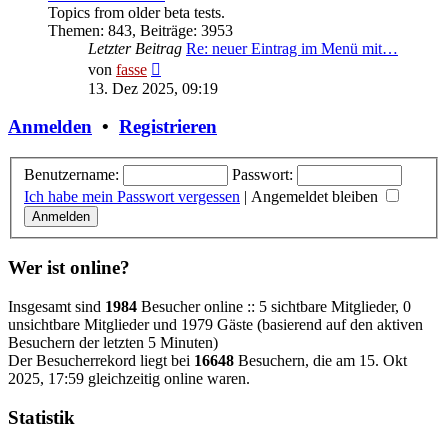
Topics from older beta tests.
Themen
:
843
,
Beiträge
:
3953
Letzter Beitrag
Re: neuer Eintrag im Menü mit…
Neuester
von
fasse
Beitrag
13. Dez 2025, 09:19
Anmelden
•
Registrieren
Benutzername:
Passwort:
Ich habe mein Passwort vergessen
|
Angemeldet bleiben
Wer ist online?
Insgesamt sind
1984
Besucher online :: 5 sichtbare Mitglieder, 0
unsichtbare Mitglieder und 1979 Gäste (basierend auf den aktiven
Besuchern der letzten 5 Minuten)
Der Besucherrekord liegt bei
16648
Besuchern, die am 15. Okt
2025, 17:59 gleichzeitig online waren.
Statistik