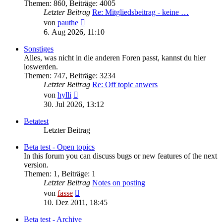
Themen
:
860
,
Beiträge
:
4005
Letzter Beitrag
Re: Mitgliedsbeitrag - keine …
Neuester
von
pauthe
Beitrag
6. Aug 2026, 11:10
Sonstiges
Alles, was nicht in die anderen Foren passt, kannst du hier
loswerden.
Themen
:
747
,
Beiträge
:
3234
Letzter Beitrag
Re: Off topic anwers
Neuester
von
hylli
Beitrag
30. Jul 2026, 13:12
Betatest
Letzter Beitrag
Beta test - Open topics
In this forum you can discuss bugs or new features of the next
version.
Themen
:
1
,
Beiträge
:
1
Letzter Beitrag
Notes on posting
Neuester
von
fasse
Beitrag
10. Dez 2011, 18:45
Beta test - Archive