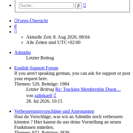
Erweiterte
Suche
Suche
Foren-Übersicht
Suche
Aktuelle Zeit: 8. Aug 2026, 08:04
Alle Zeiten sind
UTC+02:00
Admidio
Letzter Beitrag
English Support Forum
If you aren't speaking german, you can ask for support or post
your request here.
Themen
:
520
,
Beiträge
:
1984
Letzter Beitrag
Re: Tracking Membership Durat…
Neuester
von
zalinkaeli
Beitrag
28. Jul 2026, 10:15
Verbesserungsvorschläge und Anregungen
Hast du Vorschläge, was wir an Admidio noch verbessern
könnten ? Hier kannst du uns deine Vorstellung an neuen
Funktionen mitteilen.
Themen
:
972
,
Beiträge
:
3839