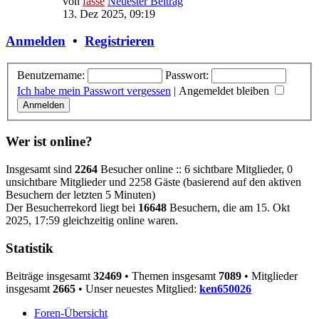
von
fasse
Neuester Beitrag
13. Dez 2025, 09:19
Anmelden
•
Registrieren
Benutzername:
Passwort:
Ich habe mein Passwort vergessen
|
Angemeldet bleiben
Wer ist online?
Insgesamt sind
2264
Besucher online :: 6 sichtbare Mitglieder, 0
unsichtbare Mitglieder und 2258 Gäste (basierend auf den aktiven
Besuchern der letzten 5 Minuten)
Der Besucherrekord liegt bei
16648
Besuchern, die am 15. Okt
2025, 17:59 gleichzeitig online waren.
Statistik
Beiträge insgesamt
32469
• Themen insgesamt
7089
• Mitglieder
insgesamt
2665
• Unser neuestes Mitglied:
ken650026
Foren-Übersicht