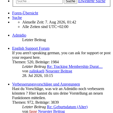
Erweiterte Suche
Suche
Foren-Übersicht
Suche
Aktuelle Zeit: 7. Aug 2026, 01:42
Alle Zeiten sind
UTC+02:00
Admidio
Letzter Beitrag
English Support Forum
If you aren't speaking german, you can ask for support or post
your request here.
Themen
:
520
,
Beiträge
:
1984
Letzter Beitrag
Re: Tracking Membership Durat…
von
zalinkaeli
Neuester Beitrag
28. Jul 2026, 10:15
Verbesserungsvorschläge und Anregungen
Hast du Vorschläge, was wir an Admidio noch verbessern
könnten ? Hier kannst du uns deine Vorstellung an neuen
Funktionen mitteilen.
Themen
:
972
,
Beiträge
:
3839
Letzter Beitrag
Re: Geburtsdatum (Alter)
von
fasse
Neuester Beitrag