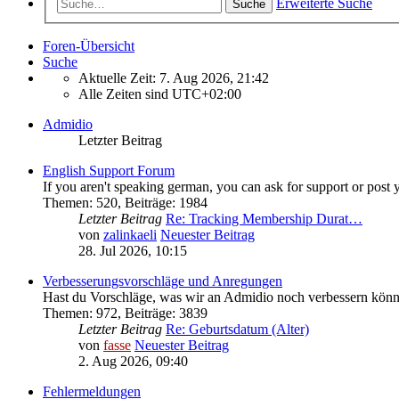
Erweiterte Suche
Suche
Foren-Übersicht
Suche
Aktuelle Zeit: 7. Aug 2026, 21:42
Alle Zeiten sind
UTC+02:00
Admidio
Letzter Beitrag
English Support Forum
If you aren't speaking german, you can ask for support or post 
Themen
:
520
,
Beiträge
:
1984
Letzter Beitrag
Re: Tracking Membership Durat…
von
zalinkaeli
Neuester Beitrag
28. Jul 2026, 10:15
Verbesserungsvorschläge und Anregungen
Hast du Vorschläge, was wir an Admidio noch verbessern könnt
Themen
:
972
,
Beiträge
:
3839
Letzter Beitrag
Re: Geburtsdatum (Alter)
von
fasse
Neuester Beitrag
2. Aug 2026, 09:40
Fehlermeldungen