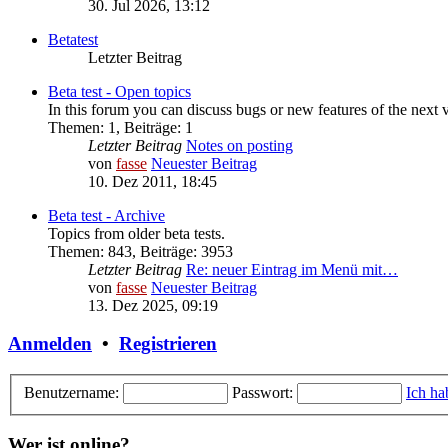
30. Jul 2026, 13:12
Betatest
Letzter Beitrag
Beta test - Open topics
In this forum you can discuss bugs or new features of the next 
Themen
:
1
,
Beiträge
:
1
Letzter Beitrag
Notes on posting
von
fasse
Neuester Beitrag
10. Dez 2011, 18:45
Beta test - Archive
Topics from older beta tests.
Themen
:
843
,
Beiträge
:
3953
Letzter Beitrag
Re: neuer Eintrag im Menü mit…
von
fasse
Neuester Beitrag
13. Dez 2025, 09:19
Anmelden
•
Registrieren
Benutzername:
Passwort:
Ich ha
Wer ist online?