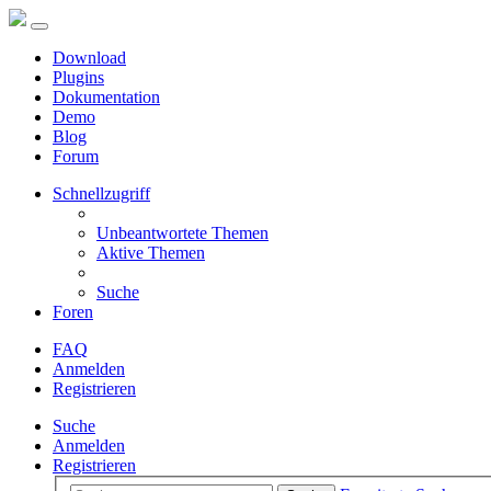
Download
Plugins
Dokumentation
Demo
Blog
Forum
Schnellzugriff
Unbeantwortete Themen
Aktive Themen
Suche
Foren
FAQ
Anmelden
Registrieren
Suche
Anmelden
Registrieren