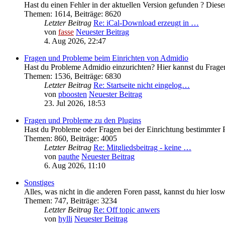
Hast du einen Fehler in der aktuellen Version gefunden ? Diesen
Themen
:
1614
,
Beiträge
:
8620
Letzter Beitrag
Re: iCal-Download erzeugt in …
von
fasse
Neuester Beitrag
4. Aug 2026, 22:47
Fragen und Probleme beim Einrichten von Admidio
Hast du Probleme Admidio einzurichten? Hier kannst du Fragen
Themen
:
1536
,
Beiträge
:
6830
Letzter Beitrag
Re: Startseite nicht eingelog…
von
pboosten
Neuester Beitrag
23. Jul 2026, 18:53
Fragen und Probleme zu den Plugins
Hast du Probleme oder Fragen bei der Einrichtung bestimmter P
Themen
:
860
,
Beiträge
:
4005
Letzter Beitrag
Re: Mitgliedsbeitrag - keine …
von
pauthe
Neuester Beitrag
6. Aug 2026, 11:10
Sonstiges
Alles, was nicht in die anderen Foren passt, kannst du hier los
Themen
:
747
,
Beiträge
:
3234
Letzter Beitrag
Re: Off topic anwers
von
hylli
Neuester Beitrag