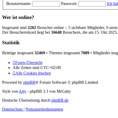
Benutzername:
Passwort:
Ich ha
Wer ist online?
Insgesamt sind
2202
Besucher online :: 5 sichtbare Mitglieder, 0 uns
Der Besucherrekord liegt bei
16648
Besuchern, die am 15. Okt 2025, 
Statistik
Beiträge insgesamt
32469
• Themen insgesamt
7089
• Mitglieder ins
Foren-Übersicht
Alle Zeiten sind
UTC+02:00
Alle Cookies löschen
Powered by
phpBB
® Forum Software © phpBB Limited
Style von
Arty
- phpBB 3.3 von MrGaby
Deutsche Übersetzung durch
phpBB.de
Datenschutz
|
Nutzungsbedingungen