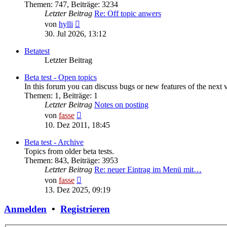
Themen
:
747
,
Beiträge
:
3234
Letzter Beitrag
Re: Off topic anwers
Neuester
von
hylli
Beitrag
30. Jul 2026, 13:12
Betatest
Letzter Beitrag
Beta test - Open topics
In this forum you can discuss bugs or new features of the next 
Themen
:
1
,
Beiträge
:
1
Letzter Beitrag
Notes on posting
Neuester
von
fasse
Beitrag
10. Dez 2011, 18:45
Beta test - Archive
Topics from older beta tests.
Themen
:
843
,
Beiträge
:
3953
Letzter Beitrag
Re: neuer Eintrag im Menü mit…
Neuester
von
fasse
Beitrag
13. Dez 2025, 09:19
Anmelden
•
Registrieren