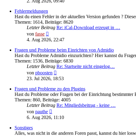
2. Aug 2026, 09:40
Fehlermeldungen
Hast du einen Fehler in der aktuellen Version gefunden ? Diesen
Themen
:
1614
,
Beiträge
:
8620
Letzter Beitrag
Re: iCal-Download erzeugt in …
Neuester
von
fasse
Beitrag
4. Aug 2026, 22:47
Fragen und Probleme beim Einrichten von Admidio
Hast du Probleme Admidio einzurichten? Hier kannst du Fragen
Themen
:
1536
,
Beiträge
:
6830
Letzter Beitrag
Re: Startseite nicht eingelog…
Neuester
von
pboosten
Beitrag
23. Jul 2026, 18:53
Fragen und Probleme zu den Plugins
Hast du Probleme oder Fragen bei der Einrichtung bestimmter P
Themen
:
860
,
Beiträge
:
4005
Letzter Beitrag
Re: Mitgliedsbeitrag - keine …
Neuester
von
pauthe
Beitrag
6. Aug 2026, 11:10
Sonstiges
Alles, was nicht in die anderen Foren passt, kannst du hier los