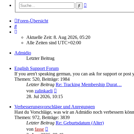
Erweiterte
Suche
Suche
Foren-Übersicht
Suche
Aktuelle Zeit: 8. Aug 2026, 05:20
Alle Zeiten sind
UTC+02:00
Admidio
Letzter Beitrag
English Support Forum
If you aren't speaking german, you can ask for support or post 
Themen
:
520
,
Beiträge
:
1984
Letzter Beitrag
Re: Tracking Membership Durat…
Neuester
von
zalinkaeli
Beitrag
28. Jul 2026, 10:15
Verbesserungsvorschläge und Anregungen
Hast du Vorschläge, was wir an Admidio noch verbessern könnt
Themen
:
972
,
Beiträge
:
3839
Letzter Beitrag
Re: Geburtsdatum (Alter)
Neuester
von
fasse
Beitrag