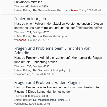
Funktionen mitteilen.
Themen
:
972
,
Beiträge
:
3839
Letzter Beitrag:
Re: Geburtsdatum (Alter)
von
fasse
, 2. Aug 2026, 09:40
Fehlermeldungen
Hast du einen Fehler in der aktuellen Version gefunden ? Diesen
kannst du uns hier mitteilen und uns bei der Fehlersuche helfen.
Themen
:
1614
,
Beiträge
:
8620
Letzter Beitrag:
Re: iCal-Download erzeugt in …
von
fasse
, 4. Aug 2026, 22:47
Fragen und Probleme beim Einrichten von
Admidio
Hast du Probleme Admidio einzurichten? Hier kannst du Fragen
rund um die Einrichtung stellen.
Themen
:
1536
,
Beiträge
:
6830
Letzter Beitrag:
Re: Startseite nicht eingelog…
von
pboosten
, 23. Jul 2026, 18:53
Fragen und Probleme zu den Plugins
Hast du Probleme oder Fragen bei der Einrichtung bestimmter
Plugins ? Diese kannst du hier loswerden.
Themen
:
860
,
Beiträge
:
4003
Letzter Beitrag:
Re: Mitgliedsbeitrag - keine …
von
pauthe
, 5. Aug 2026, 08:06