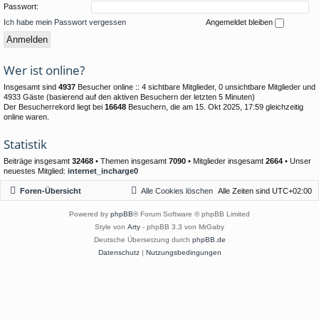
Passwort:
Ich habe mein Passwort vergessen
Angemeldet bleiben
Wer ist online?
Insgesamt sind
4937
Besucher online :: 4 sichtbare Mitglieder, 0 unsichtbare Mitglieder und
4933 Gäste (basierend auf den aktiven Besuchern der letzten 5 Minuten)
Der Besucherrekord liegt bei
16648
Besuchern, die am 15. Okt 2025, 17:59 gleichzeitig
online waren.
Statistik
Beiträge insgesamt
32468
• Themen insgesamt
7090
• Mitglieder insgesamt
2664
• Unser
neuestes Mitglied:
internet_incharge0
Foren-Übersicht
Alle Cookies löschen
Alle Zeiten sind
UTC+02:00
Powered by
phpBB
® Forum Software © phpBB Limited
Style von
Arty
- phpBB 3.3 von MrGaby
Deutsche Übersetzung durch
phpBB.de
Datenschutz
|
Nutzungsbedingungen