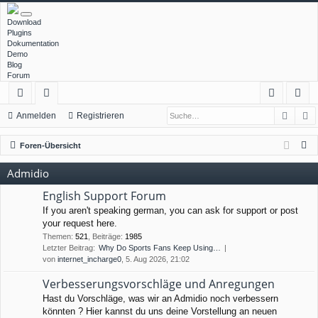
Download
Plugins
Dokumentation
Demo
Blog
Forum
Such
E
ch
or
n
eg
Anmelden
Registrieren
ne
en
m
ist
S
Foren-Übersicht
llz
el
rie
u
Admidio
c
ug
de
re
h
English Support Forum
rif
n
n
e
If you aren't speaking german, you can ask for support or post
your request here.
f
Themen
:
521
,
Beiträge
:
1985
Letzter Beitrag:
Why Do Sports Fans Keep Using…
von
internet_incharge0
, 5. Aug 2026, 21:02
Verbesserungsvorschläge und Anregungen
Hast du Vorschläge, was wir an Admidio noch verbessern
könnten ? Hier kannst du uns deine Vorstellung an neuen