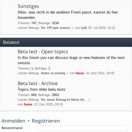
Sonstiges
Alles, was nicht in die anderen Foren passt, kannst du hier
loswerden.
Themen
:
747
,
Beiträge
:
3234
Letzter Beitrag:
Re: Off topic anwers
von
hylli
, 30. Jul 2026, 13:12
Betatest
Beta test - Open topics
In this forum you can discuss bugs or new features of the next
version.
Themen
:
1
,
Beiträge
:
1
Letzter Beitrag:
Notes on posting
von
fasse
, 10. Dez 2011, 18:45
Beta test - Archive
Topics from older beta tests.
Themen
:
843
,
Beiträge
:
3953
Letzter Beitrag:
Re: neuer Eintrag im Menü mit…
von
fasse
, 13. Dez 2025, 09:19
Anmelden
•
Registrieren
Benutzername: