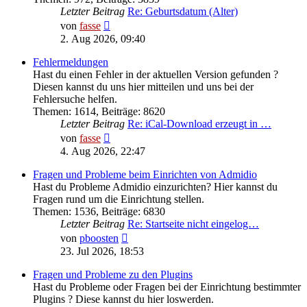
Letzter Beitrag
Re: Geburtsdatum (Alter)
Neuester
von
fasse
Beitrag
2. Aug 2026, 09:40
Fehlermeldungen
Hast du einen Fehler in der aktuellen Version gefunden ?
Diesen kannst du uns hier mitteilen und uns bei der
Fehlersuche helfen.
Themen
:
1614
,
Beiträge
:
8620
Letzter Beitrag
Re: iCal-Download erzeugt in …
Neuester
von
fasse
Beitrag
4. Aug 2026, 22:47
Fragen und Probleme beim Einrichten von Admidio
Hast du Probleme Admidio einzurichten? Hier kannst du
Fragen rund um die Einrichtung stellen.
Themen
:
1536
,
Beiträge
:
6830
Letzter Beitrag
Re: Startseite nicht eingelog…
Neuester
von
pboosten
Beitrag
23. Jul 2026, 18:53
Fragen und Probleme zu den Plugins
Hast du Probleme oder Fragen bei der Einrichtung bestimmter
Plugins ? Diese kannst du hier loswerden.