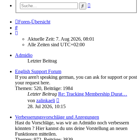
Erweiterte
Suche
Suche
Foren-Übersicht
Suche
Aktuelle Zeit: 7. Aug 2026, 08:01
Alle Zeiten sind
UTC+02:00
Admidio
Letzter Beitrag
English Support Forum
If you aren't speaking german, you can ask for support or post
your request here.
Themen
:
520
,
Beiträge
:
1984
Letzter Beitrag
Re: Tracking Membership Durat…
Neuester
von
zalinkaeli
Beitrag
28. Jul 2026, 10:15
Verbesserungsvorschläge und Anregungen
Hast du Vorschläge, was wir an Admidio noch verbessern
könnten ? Hier kannst du uns deine Vorstellung an neuen
Funktionen mitteilen.
Themen
:
972
,
Beiträge
:
3839