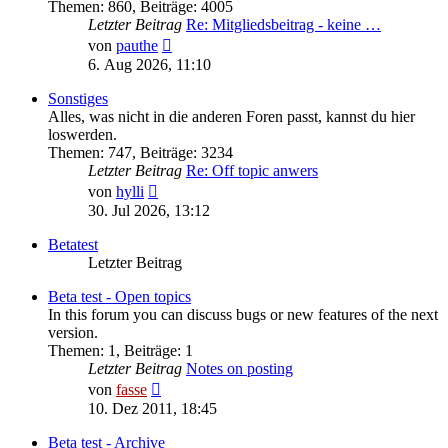
Themen
:
860
,
Beiträge
:
4005
Letzter Beitrag
Re: Mitgliedsbeitrag - keine …
Neuester
von
pauthe
Beitrag
6. Aug 2026, 11:10
Sonstiges
Alles, was nicht in die anderen Foren passt, kannst du hier
loswerden.
Themen
:
747
,
Beiträge
:
3234
Letzter Beitrag
Re: Off topic anwers
Neuester
von
hylli
Beitrag
30. Jul 2026, 13:12
Betatest
Letzter Beitrag
Beta test - Open topics
In this forum you can discuss bugs or new features of the next
version.
Themen
:
1
,
Beiträge
:
1
Letzter Beitrag
Notes on posting
Neuester
von
fasse
Beitrag
10. Dez 2011, 18:45
Beta test - Archive