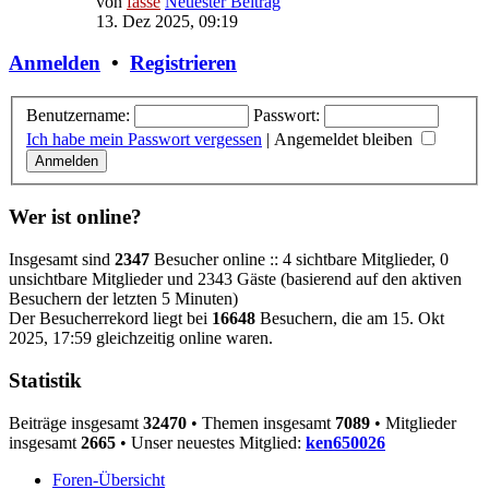
von
fasse
Neuester Beitrag
13. Dez 2025, 09:19
Anmelden
•
Registrieren
Benutzername:
Passwort:
Ich habe mein Passwort vergessen
|
Angemeldet bleiben
Wer ist online?
Insgesamt sind
2347
Besucher online :: 4 sichtbare Mitglieder, 0
unsichtbare Mitglieder und 2343 Gäste (basierend auf den aktiven
Besuchern der letzten 5 Minuten)
Der Besucherrekord liegt bei
16648
Besuchern, die am 15. Okt
2025, 17:59 gleichzeitig online waren.
Statistik
Beiträge insgesamt
32470
• Themen insgesamt
7089
• Mitglieder
insgesamt
2665
• Unser neuestes Mitglied:
ken650026
Foren-Übersicht