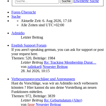
Erweiterte Suche
Suche
Foren-Übersicht
Suche
Aktuelle Zeit: 6. Aug 2026, 17:18
Alle Zeiten sind
UTC+02:00
Admidio
Letzter Beitrag
English Support Forum
If you aren't speaking german, you can ask for support or post
your request here.
Themen
:
520
,
Beiträge
:
1984
Letzter Beitrag
Re: Tracking Membership Durat…
von
zalinkaeli
Neuester Beitrag
28. Jul 2026, 10:15
Verbesserungsvorschläge und Anregungen
Hast du Vorschläge, was wir an Admidio noch verbessern
könnten ? Hier kannst du uns deine Vorstellung an neuen
Funktionen mitteilen.
Themen
:
972
,
Beiträge
:
3839
Letzter Beitrag
Re: Geburtsdatum (Alter)
von
fasse
Neuester Beitrag