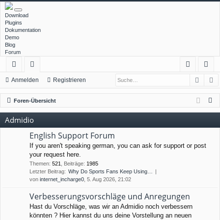
Download
Plugins
Dokumentation
Demo
Blog
Forum
Such
E
ch
or
n
eg
Anmelden
Registrieren
ne
en
m
ist
S
Foren-Übersicht
llz
el
rie
u
Admidio
c
ug
de
re
h
English Support Forum
rif
n
n
e
If you aren't speaking german, you can ask for support or post
your request here.
f
Themen
:
521
,
Beiträge
:
1985
Letzter Beitrag:
Why Do Sports Fans Keep Using…
von
internet_incharge0
, 5. Aug 2026, 21:02
Verbesserungsvorschläge und Anregungen
Hast du Vorschläge, was wir an Admidio noch verbessern
könnten ? Hier kannst du uns deine Vorstellung an neuen