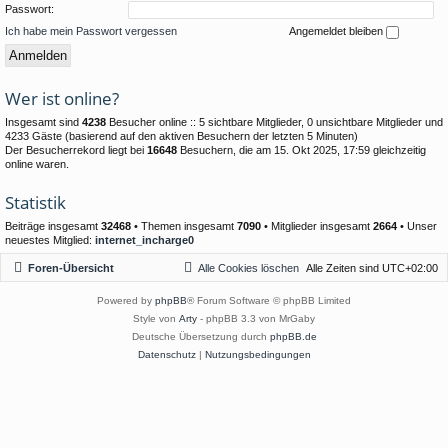
Passwort:
Ich habe mein Passwort vergessen
Angemeldet bleiben
Wer ist online?
Insgesamt sind
4238
Besucher online :: 5 sichtbare Mitglieder, 0 unsichtbare Mitglieder und
4233 Gäste (basierend auf den aktiven Besuchern der letzten 5 Minuten)
Der Besucherrekord liegt bei
16648
Besuchern, die am 15. Okt 2025, 17:59 gleichzeitig
online waren.
Statistik
Beiträge insgesamt
32468
• Themen insgesamt
7090
• Mitglieder insgesamt
2664
• Unser
neuestes Mitglied:
internet_incharge0
Foren-Übersicht
Alle Cookies löschen
Alle Zeiten sind
UTC+02:00
Powered by
phpBB
® Forum Software © phpBB Limited
Style von
Arty
- phpBB 3.3 von MrGaby
Deutsche Übersetzung durch
phpBB.de
Datenschutz
|
Nutzungsbedingungen