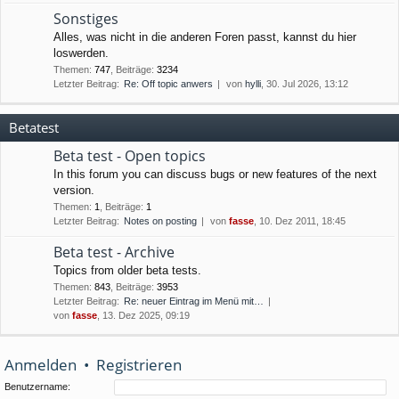
Sonstiges
Alles, was nicht in die anderen Foren passt, kannst du hier
loswerden.
Themen
:
747
,
Beiträge
:
3234
Letzter Beitrag:
Re: Off topic anwers
von
hylli
, 30. Jul 2026, 13:12
Betatest
Beta test - Open topics
In this forum you can discuss bugs or new features of the next
version.
Themen
:
1
,
Beiträge
:
1
Letzter Beitrag:
Notes on posting
von
fasse
, 10. Dez 2011, 18:45
Beta test - Archive
Topics from older beta tests.
Themen
:
843
,
Beiträge
:
3953
Letzter Beitrag:
Re: neuer Eintrag im Menü mit…
von
fasse
, 13. Dez 2025, 09:19
Anmelden
•
Registrieren
Benutzername: