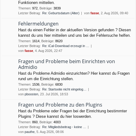
Funktionen mitteilen.
Themen
:
972
,
Beiträge
:
3839
Letzter Beitrag:
Re: Geburtsdatum (Alter)
von
fasse
, 2. Aug 2026, 09:40
Fehlermeldungen
Hast du einen Fehler in der aktuellen Version gefunden ? Diesen
kannst du uns hier mitteilen und uns bei der Fehlersuche helfen.
Themen
:
1614
,
Beiträge
:
8620
Letzter Beitrag:
Re: iCal-Download erzeugt in …
von
fasse
, 4. Aug 2026, 22:47
Fragen und Probleme beim Einrichten von
Admidio
Hast du Probleme Admidio einzurichten? Hier kannst du Fragen
rund um die Einrichtung stellen.
Themen
:
1536
,
Beiträge
:
6830
Letzter Beitrag:
Re: Startseite nicht eingelog…
von
pboosten
, 23. Jul 2026, 18:53
Fragen und Probleme zu den Plugins
Hast du Probleme oder Fragen bei der Einrichtung bestimmter
Plugins ? Diese kannst du hier loswerden.
Themen
:
860
,
Beiträge
:
4003
Letzter Beitrag:
Re: Mitgliedsbeitrag - keine …
von
pauthe
, 5. Aug 2026, 08:06