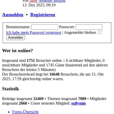
von
fasse
Neuester Beitrag
13. Dez 2025, 09:19
Anmelden
•
Registrieren
Benutzername:
Passwort:
Ich habe mein Passwort vergessen
|
Angemeldet bleiben
Wer ist online?
Insgesamt sind
1751
Besucher online :: 6 sichtbare Mitglieder, 0
unsichtbare Mitglieder und 1745 Gäste (basierend auf den aktiven
Besuchern der letzten 5 Minuten)
Der Besucherrekord liegt bei
16648
Besuchern, die am 15. Okt
2025, 17:59 gleichzeitig online waren.
Statistik
Beiträge insgesamt
32469
• Themen insgesamt
7089
• Mitglieder
insgesamt
2668
• Unser neuestes Mitglied:
sullymin
Foren-Übersicht