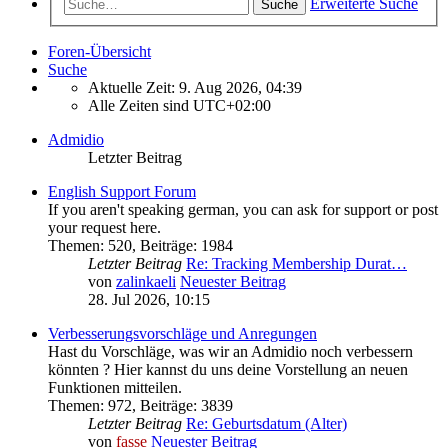
Erweiterte Suche
Suche
Foren-Übersicht
Suche
Aktuelle Zeit: 9. Aug 2026, 04:39
Alle Zeiten sind
UTC+02:00
Admidio
Letzter Beitrag
English Support Forum
If you aren't speaking german, you can ask for support or post
your request here.
Themen
:
520
,
Beiträge
:
1984
Letzter Beitrag
Re: Tracking Membership Durat…
von
zalinkaeli
Neuester Beitrag
28. Jul 2026, 10:15
Verbesserungsvorschläge und Anregungen
Hast du Vorschläge, was wir an Admidio noch verbessern
könnten ? Hier kannst du uns deine Vorstellung an neuen
Funktionen mitteilen.
Themen
:
972
,
Beiträge
:
3839
Letzter Beitrag
Re: Geburtsdatum (Alter)
von
fasse
Neuester Beitrag