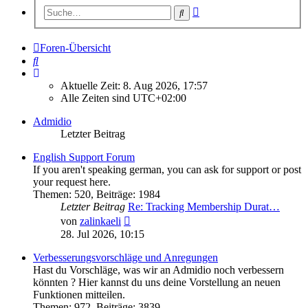
Erweiterte
Suche
Suche
Foren-Übersicht
Suche
Aktuelle Zeit: 8. Aug 2026, 17:57
Alle Zeiten sind
UTC+02:00
Admidio
Letzter Beitrag
English Support Forum
If you aren't speaking german, you can ask for support or post
your request here.
Themen
:
520
,
Beiträge
:
1984
Letzter Beitrag
Re: Tracking Membership Durat…
Neuester
von
zalinkaeli
Beitrag
28. Jul 2026, 10:15
Verbesserungsvorschläge und Anregungen
Hast du Vorschläge, was wir an Admidio noch verbessern
könnten ? Hier kannst du uns deine Vorstellung an neuen
Funktionen mitteilen.
Themen
:
972
,
Beiträge
:
3839