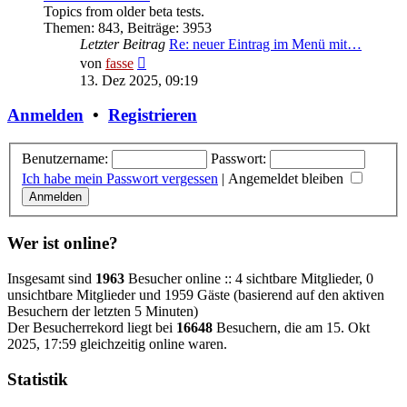
Topics from older beta tests.
Themen
:
843
,
Beiträge
:
3953
Letzter Beitrag
Re: neuer Eintrag im Menü mit…
Neuester
von
fasse
Beitrag
13. Dez 2025, 09:19
Anmelden
•
Registrieren
Benutzername:
Passwort:
Ich habe mein Passwort vergessen
|
Angemeldet bleiben
Wer ist online?
Insgesamt sind
1963
Besucher online :: 4 sichtbare Mitglieder, 0
unsichtbare Mitglieder und 1959 Gäste (basierend auf den aktiven
Besuchern der letzten 5 Minuten)
Der Besucherrekord liegt bei
16648
Besuchern, die am 15. Okt
2025, 17:59 gleichzeitig online waren.
Statistik