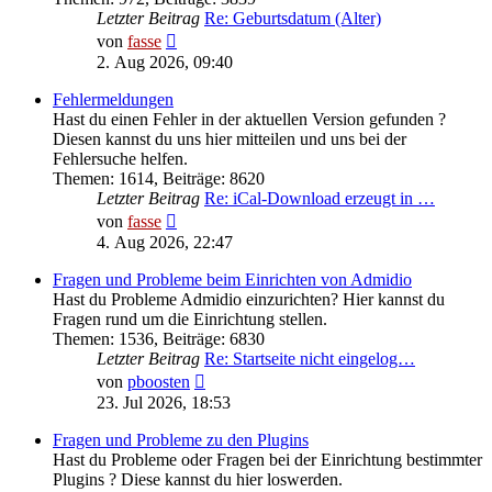
Letzter Beitrag
Re: Geburtsdatum (Alter)
Neuester
von
fasse
Beitrag
2. Aug 2026, 09:40
Fehlermeldungen
Hast du einen Fehler in der aktuellen Version gefunden ?
Diesen kannst du uns hier mitteilen und uns bei der
Fehlersuche helfen.
Themen
:
1614
,
Beiträge
:
8620
Letzter Beitrag
Re: iCal-Download erzeugt in …
Neuester
von
fasse
Beitrag
4. Aug 2026, 22:47
Fragen und Probleme beim Einrichten von Admidio
Hast du Probleme Admidio einzurichten? Hier kannst du
Fragen rund um die Einrichtung stellen.
Themen
:
1536
,
Beiträge
:
6830
Letzter Beitrag
Re: Startseite nicht eingelog…
Neuester
von
pboosten
Beitrag
23. Jul 2026, 18:53
Fragen und Probleme zu den Plugins
Hast du Probleme oder Fragen bei der Einrichtung bestimmter
Plugins ? Diese kannst du hier loswerden.