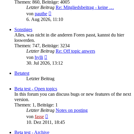
Themen
:
860
,
Beiträge
:
4005
Letzter Beitrag
Re: Mitgliedsbeitrag - keine …
Neuester
von
pauthe
Beitrag
6. Aug 2026, 11:10
Sonstiges
Alles, was nicht in die anderen Foren passt, kannst du hier
loswerden.
Themen
:
747
,
Beiträge
:
3234
Letzter Beitrag
Re: Off topic anwers
Neuester
von
hylli
Beitrag
30. Jul 2026, 13:12
Betatest
Letzter Beitrag
Beta test - Open topics
In this forum you can discuss bugs or new features of the next
version.
Themen
:
1
,
Beiträge
:
1
Letzter Beitrag
Notes on posting
Neuester
von
fasse
Beitrag
10. Dez 2011, 18:45
Beta test - Archive