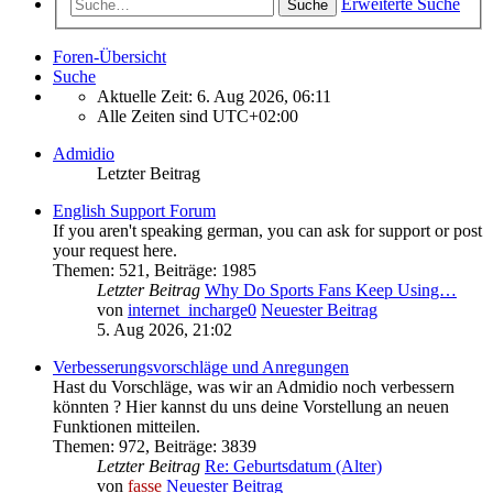
Erweiterte Suche
Suche
Foren-Übersicht
Suche
Aktuelle Zeit: 6. Aug 2026, 06:11
Alle Zeiten sind
UTC+02:00
Admidio
Letzter Beitrag
English Support Forum
If you aren't speaking german, you can ask for support or post
your request here.
Themen
:
521
,
Beiträge
:
1985
Letzter Beitrag
Why Do Sports Fans Keep Using…
von
internet_incharge0
Neuester Beitrag
5. Aug 2026, 21:02
Verbesserungsvorschläge und Anregungen
Hast du Vorschläge, was wir an Admidio noch verbessern
könnten ? Hier kannst du uns deine Vorstellung an neuen
Funktionen mitteilen.
Themen
:
972
,
Beiträge
:
3839
Letzter Beitrag
Re: Geburtsdatum (Alter)
von
fasse
Neuester Beitrag