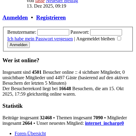
von
fasse
Neuester Beitrag
13. Dez 2025, 09:19
Anmelden
•
Registrieren
Benutzername:
Passwort:
Ich habe mein Passwort vergessen
|
Angemeldet bleiben
Wer ist online?
Insgesamt sind
4501
Besucher online :: 4 sichtbare Mitglieder, 0
unsichtbare Mitglieder und 4497 Gäste (basierend auf den aktiven
Besuchern der letzten 5 Minuten)
Der Besucherrekord liegt bei
16648
Besuchern, die am 15. Okt
2025, 17:59 gleichzeitig online waren.
Statistik
Beiträge insgesamt
32468
• Themen insgesamt
7090
• Mitglieder
insgesamt
2664
• Unser neuestes Mitglied:
internet_incharge0
Foren-Übersicht