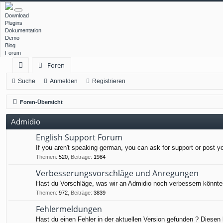
Download
Plugins
Dokumentation
Demo
Blog
Forum
Foren
ch
Suche
Anmelden
Registrieren
ne
Foren-Übersicht
llz
Admidio
ug
English Support Forum
rif
If you aren't speaking german, you can ask for support or post y
f
Themen
:
520
,
Beiträge
:
1984
Verbesserungsvorschläge und Anregungen
Hast du Vorschläge, was wir an Admidio noch verbessern könnten
Themen
:
972
,
Beiträge
:
3839
Fehlermeldungen
Hast du einen Fehler in der aktuellen Version gefunden ? Diesen 