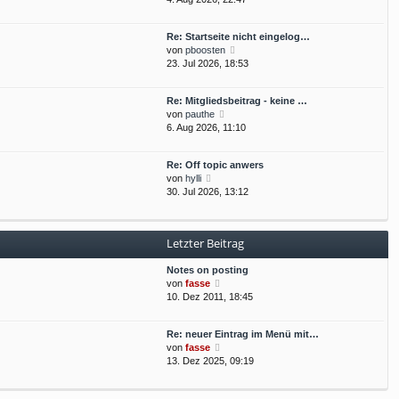
e
t
u
r
r
e
B
a
Re: Startseite nicht eingelog…
s
e
g
N
von
pboosten
t
i
e
23. Jul 2026, 18:53
e
t
u
r
r
e
B
a
Re: Mitgliedsbeitrag - keine …
s
e
g
N
von
pauthe
t
i
e
6. Aug 2026, 11:10
e
t
u
r
r
e
B
a
Re: Off topic anwers
s
e
g
N
von
hylli
t
i
e
30. Jul 2026, 13:12
e
t
u
r
r
e
B
a
s
e
g
Letzter Beitrag
t
i
e
t
Notes on posting
r
r
N
von
fasse
B
a
e
10. Dez 2011, 18:45
e
g
u
i
e
t
Re: neuer Eintrag im Menü mit…
s
r
N
von
fasse
t
a
e
13. Dez 2025, 09:19
e
g
u
r
e
B