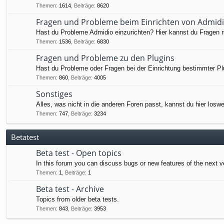
Themen
:
1614
,
Beiträge
:
8620
Fragen und Probleme beim Einrichten von Admid
Hast du Probleme Admidio einzurichten? Hier kannst du Fragen ru
Themen
:
1536
,
Beiträge
:
6830
Fragen und Probleme zu den Plugins
Hast du Probleme oder Fragen bei der Einrichtung bestimmter Pl
Themen
:
860
,
Beiträge
:
4005
Sonstiges
Alles, was nicht in die anderen Foren passt, kannst du hier losw
Themen
:
747
,
Beiträge
:
3234
Betatest
Beta test - Open topics
In this forum you can discuss bugs or new features of the next v
Themen
:
1
,
Beiträge
:
1
Beta test - Archive
Topics from older beta tests.
Themen
:
843
,
Beiträge
:
3953