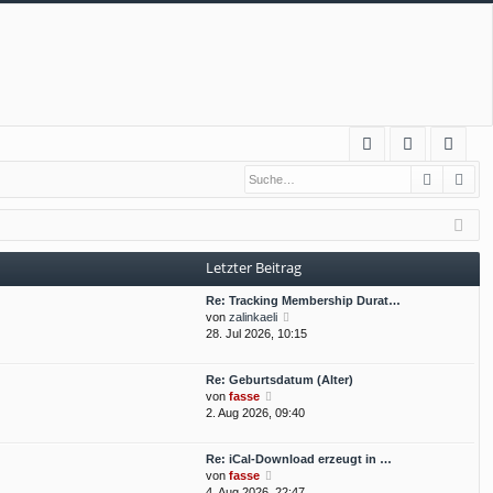
S
Suche
Erw
FA
n
eg
Q
m
ist
el
rie
Letzter Beitrag
de
re
Re: Tracking Membership Durat…
n
n
N
von
zalinkaeli
e
28. Jul 2026, 10:15
u
e
Re: Geburtsdatum (Alter)
s
N
von
fasse
t
e
2. Aug 2026, 09:40
e
u
r
e
B
Re: iCal-Download erzeugt in …
s
e
N
von
fasse
t
i
e
4. Aug 2026, 22:47