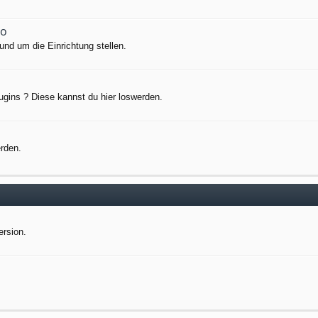
io
nd um die Einrichtung stellen.
ugins ? Diese kannst du hier loswerden.
erden.
ersion.