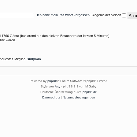
Ich habe mein Passwort vergessen
|
Angemeldet bleiben
und 1766 Gäste (basierend auf den aktiven Besuchern der letzten 5 Minuten)
line waren.
neuestes Mitglied:
sullymin
Powered by
phpBB
® Forum Software © phpBB Limited
Style von
Arty
- phpBB 3.3 von MrGaby
Deutsche Übersetzung durch
phpBB.de
Datenschutz
|
Nutzungsbedingungen