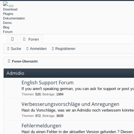
Download
Plugins
Dokumentation
Demo
Blog
Forum
Foren
ch
Suche
Anmelden
Registrieren
ne
Foren-Übersicht
llz
Admidio
ug
English Support Forum
rif
If you aren't speaking german, you can ask for support or post y
f
Themen
:
520
,
Beiträge
:
1984
Verbesserungsvorschläge und Anregungen
Hast du Vorschläge, was wir an Admidio noch verbessern könnten
Themen
:
972
,
Beiträge
:
3839
Fehlermeldungen
Hast du einen Fehler in der aktuellen Version gefunden ? Diesen 