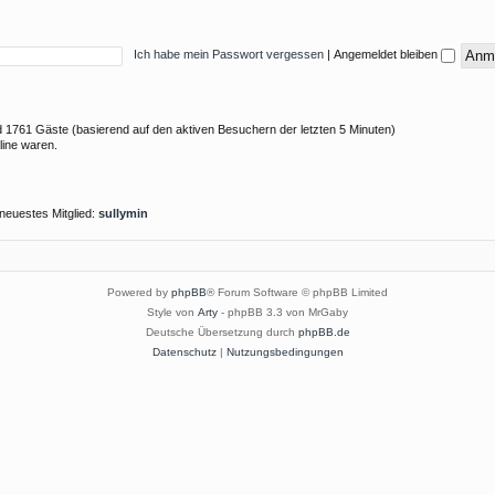
Ich habe mein Passwort vergessen
|
Angemeldet bleiben
und 1761 Gäste (basierend auf den aktiven Besuchern der letzten 5 Minuten)
line waren.
neuestes Mitglied:
sullymin
Powered by
phpBB
® Forum Software © phpBB Limited
Style von
Arty
- phpBB 3.3 von MrGaby
Deutsche Übersetzung durch
phpBB.de
Datenschutz
|
Nutzungsbedingungen