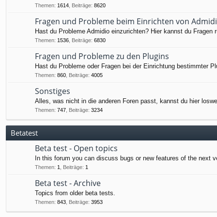
Themen
:
1614
,
Beiträge
:
8620
Fragen und Probleme beim Einrichten von Admid
Hast du Probleme Admidio einzurichten? Hier kannst du Fragen ru
Themen
:
1536
,
Beiträge
:
6830
Fragen und Probleme zu den Plugins
Hast du Probleme oder Fragen bei der Einrichtung bestimmter Pl
Themen
:
860
,
Beiträge
:
4005
Sonstiges
Alles, was nicht in die anderen Foren passt, kannst du hier losw
Themen
:
747
,
Beiträge
:
3234
Betatest
Beta test - Open topics
In this forum you can discuss bugs or new features of the next v
Themen
:
1
,
Beiträge
:
1
Beta test - Archive
Topics from older beta tests.
Themen
:
843
,
Beiträge
:
3953