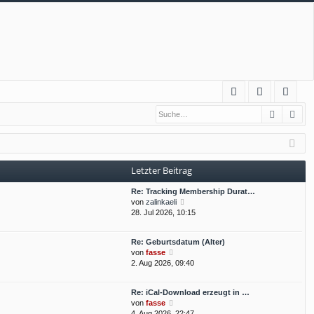
S
Suche
Erw
FA
n
eg
Q
m
ist
el
rie
Letzter Beitrag
de
re
Re: Tracking Membership Durat…
n
n
N
von
zalinkaeli
e
28. Jul 2026, 10:15
u
e
Re: Geburtsdatum (Alter)
s
N
von
fasse
t
e
2. Aug 2026, 09:40
e
u
r
e
B
Re: iCal-Download erzeugt in …
s
e
N
von
fasse
t
i
e
4. Aug 2026, 22:47