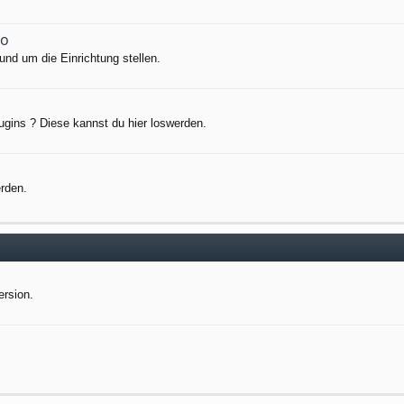
io
nd um die Einrichtung stellen.
ugins ? Diese kannst du hier loswerden.
erden.
ersion.