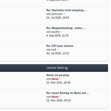
e
t
u
r
r
e
B
a
Re: Startseite nicht eingelog…
s
e
g
N
von
pboosten
t
i
e
23. Jul 2026, 18:53
e
t
u
r
r
e
B
a
Re: Mitgliedsbeitrag - keine …
s
e
g
N
von
pauthe
t
i
e
6. Aug 2026, 11:10
e
t
u
r
r
e
B
a
Re: Off topic anwers
s
e
g
N
von
hylli
t
i
e
30. Jul 2026, 13:12
e
t
u
r
r
e
B
a
s
e
g
Letzter Beitrag
t
i
e
t
Notes on posting
r
r
N
von
fasse
B
a
e
10. Dez 2011, 18:45
e
g
u
i
e
t
Re: neuer Eintrag im Menü mit…
s
r
N
von
fasse
t
a
e
13. Dez 2025, 09:19
e
g
u
r
e
B