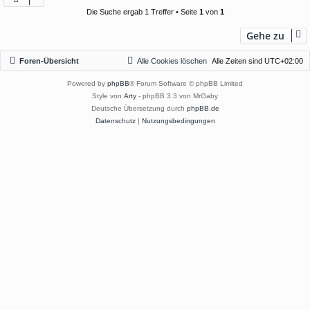
Die Suche ergab 1 Treffer • Seite
1
von
1
Gehe zu
Foren-Übersicht
Alle Cookies löschen
Alle Zeiten sind
UTC+02:00
Powered by
phpBB
® Forum Software © phpBB Limited
Style von
Arty
- phpBB 3.3 von MrGaby
Deutsche Übersetzung durch
phpBB.de
Datenschutz
|
Nutzungsbedingungen