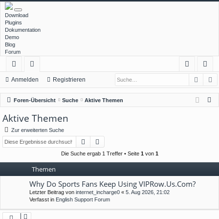
Download
Plugins
Dokumentation
Demo
Blog
Forum
Such
E
ch
or
n
eg
Anmelden
Registrieren
ne
en
m
ist
S
Foren-Übersicht
Suche
Aktive Themen
llz
el
rie
u
Aktive Themen
c
ug
de
re
Zur erweiterten Suche
h
rif
n
n
Suche
Erweiterte Suche
e
f
Die Suche ergab 1 Treffer • Seite
1
von
1
Themen
Why Do Sports Fans Keep Using VIPRow.Us.Com?
Letzter Beitrag von
internet_incharge0
«
5. Aug 2026, 21:02
Verfasst in
English Support Forum