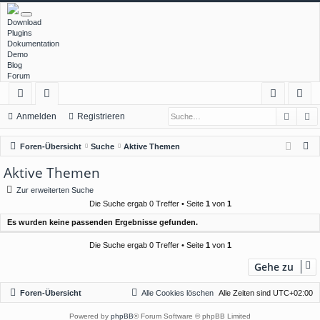
Download
Plugins
Dokumentation
Demo
Blog
Forum
Such
E
ch
or
n
eg
Anmelden
Registrieren
ne
en
m
ist
S
Foren-Übersicht
Suche
Aktive Themen
llz
el
rie
u
Aktive Themen
c
ug
de
re
Zur erweiterten Suche
h
rif
n
n
Die Suche ergab 0 Treffer • Seite
1
von
1
e
Es wurden keine passenden Ergebnisse gefunden.
f
Die Suche ergab 0 Treffer • Seite
1
von
1
Gehe zu
Foren-Übersicht
Alle Cookies löschen
Alle Zeiten sind
UTC+02:00
Powered by
phpBB
® Forum Software © phpBB Limited