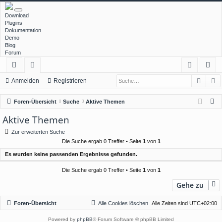
Download
Plugins
Dokumentation
Demo
Blog
Forum
Such
E
ch
or
n
eg
Anmelden
Registrieren
ne
en
m
ist
S
Foren-Übersicht
Suche
Aktive Themen
llz
el
rie
u
Aktive Themen
c
ug
de
re
Zur erweiterten Suche
h
rif
n
n
Die Suche ergab 0 Treffer • Seite
1
von
1
e
Es wurden keine passenden Ergebnisse gefunden.
f
Die Suche ergab 0 Treffer • Seite
1
von
1
Gehe zu
Foren-Übersicht
Alle Cookies löschen
Alle Zeiten sind
UTC+02:00
Powered by
phpBB
® Forum Software © phpBB Limited