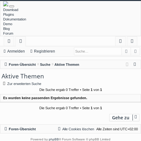
Download
Plugins
Dokumentation
Demo
Blog
Forum
Such
E
ch
or
n
eg
Anmelden
Registrieren
ne
en
m
ist
S
Foren-Übersicht
Suche
Aktive Themen
llz
el
rie
u
Aktive Themen
c
ug
de
re
Zur erweiterten Suche
h
rif
n
n
Die Suche ergab 0 Treffer • Seite
1
von
1
e
Es wurden keine passenden Ergebnisse gefunden.
f
Die Suche ergab 0 Treffer • Seite
1
von
1
Gehe zu
Foren-Übersicht
Alle Cookies löschen
Alle Zeiten sind
UTC+02:00
Powered by
phpBB
® Forum Software © phpBB Limited