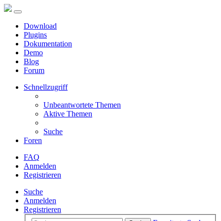
Download
Plugins
Dokumentation
Demo
Blog
Forum
Schnellzugriff
Unbeantwortete Themen
Aktive Themen
Suche
Foren
FAQ
Anmelden
Registrieren
Suche
Anmelden
Registrieren