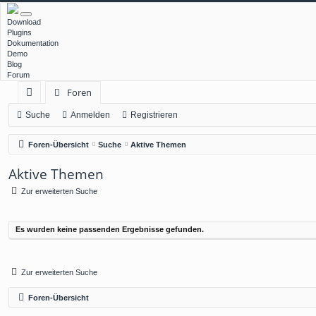
Download
Plugins
Dokumentation
Demo
Blog
Forum
Foren
ch
Suche
Anmelden
Registrieren
ne
Foren-Übersicht
Suche
Aktive Themen
llz
Aktive Themen
ug
Zur erweiterten Suche
rif
f
Es wurden keine passenden Ergebnisse gefunden.
Zur erweiterten Suche
Foren-Übersicht