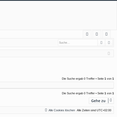
S
Suche
Erw
FA
n
eg
Q
m
ist
el
rie
de
re
n
n
Die Suche ergab 0 Treffer • Seite
1
von
1
Die Suche ergab 0 Treffer • Seite
1
von
1
Gehe zu
Alle Cookies löschen
Alle Zeiten sind
UTC+02:00