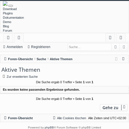
Download
Plugins
Dokumentation
Demo
Blog
Forum
Such
E
ch
or
n
eg
Anmelden
Registrieren
ne
en
m
ist
S
Foren-Übersicht
Suche
Aktive Themen
llz
el
rie
u
Aktive Themen
c
ug
de
re
Zur erweiterten Suche
h
rif
n
n
Die Suche ergab 0 Treffer • Seite
1
von
1
e
Es wurden keine passenden Ergebnisse gefunden.
f
Die Suche ergab 0 Treffer • Seite
1
von
1
Gehe zu
Foren-Übersicht
Alle Cookies löschen
Alle Zeiten sind
UTC+02:00
Powered by
phpBB
® Forum Software © phpBB Limited