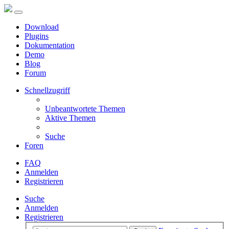
Download
Plugins
Dokumentation
Demo
Blog
Forum
Schnellzugriff
Unbeantwortete Themen
Aktive Themen
Suche
Foren
FAQ
Anmelden
Registrieren
Suche
Anmelden
Registrieren