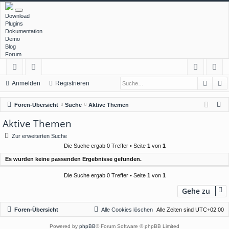
Download
Plugins
Dokumentation
Demo
Blog
Forum
Such
E
ch
or
n
eg
Anmelden
Registrieren
ne
en
m
ist
S
Foren-Übersicht
Suche
Aktive Themen
llz
el
rie
u
Aktive Themen
c
ug
de
re
Zur erweiterten Suche
h
rif
n
n
Die Suche ergab 0 Treffer • Seite
1
von
1
e
Es wurden keine passenden Ergebnisse gefunden.
f
Die Suche ergab 0 Treffer • Seite
1
von
1
Gehe zu
Foren-Übersicht
Alle Cookies löschen
Alle Zeiten sind
UTC+02:00
Powered by
phpBB
® Forum Software © phpBB Limited