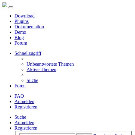
Download
Plugins
Dokumentation
Demo
Blog
Forum
Schnellzugriff
Unbeantwortete Themen
Aktive Themen
Suche
Foren
FAQ
Anmelden
Registrieren
Suche
Anmelden
Registrieren