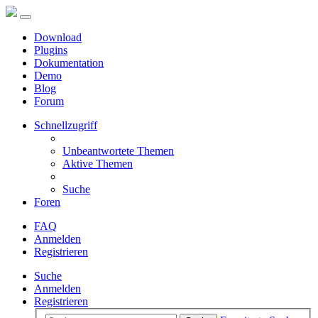
Download
Plugins
Dokumentation
Demo
Blog
Forum
Schnellzugriff
Unbeantwortete Themen
Aktive Themen
Suche
Foren
FAQ
Anmelden
Registrieren
Suche
Anmelden
Registrieren