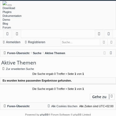
Download
Plugins
Dokumentation
Demo
Blog
Forum
Such
E
ch
or
n
eg
Anmelden
Registrieren
ne
en
m
ist
S
Foren-Übersicht
Suche
Aktive Themen
llz
el
rie
u
Aktive Themen
c
ug
de
re
Zur erweiterten Suche
h
rif
n
n
Die Suche ergab 0 Treffer • Seite
1
von
1
e
Es wurden keine passenden Ergebnisse gefunden.
f
Die Suche ergab 0 Treffer • Seite
1
von
1
Gehe zu
Foren-Übersicht
Alle Cookies löschen
Alle Zeiten sind
UTC+02:00
Powered by
phpBB
® Forum Software © phpBB Limited