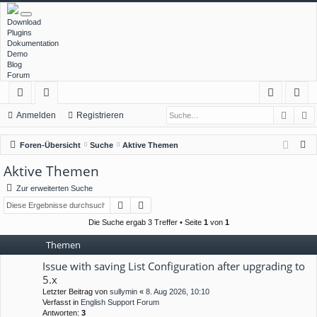
Download
Plugins
Dokumentation
Demo
Blog
Forum
Such
E
ch
or
n
eg
Anmelden
Registrieren
ne
en
m
ist
S
Foren-Übersicht
Suche
Aktive Themen
llz
el
rie
u
Aktive Themen
c
ug
de
re
Zur erweiterten Suche
h
rif
n
n
Suche
Erweiterte Suche
e
f
Die Suche ergab 3 Treffer • Seite
1
von
1
Themen
Issue with saving List Configuration after upgrading to
5.x
Letzter Beitrag von
sullymin
«
8. Aug 2026, 10:10
Verfasst in
English Support Forum
Antworten:
3