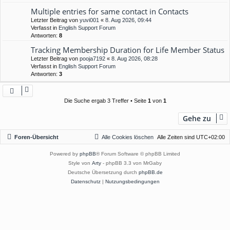
Multiple entries for same contact in Contacts
Letzter Beitrag von
yuvi001
«
8. Aug 2026, 09:44
Verfasst in
English Support Forum
Antworten:
8
Tracking Membership Duration for Life Member Status
Letzter Beitrag von
pooja7192
«
8. Aug 2026, 08:28
Verfasst in
English Support Forum
Antworten:
3
Die Suche ergab 3 Treffer • Seite
1
von
1
Gehe zu
Foren-Übersicht
Alle Cookies löschen
Alle Zeiten sind
UTC+02:00
Powered by
phpBB
® Forum Software © phpBB Limited
Style von
Arty
- phpBB 3.3 von MrGaby
Deutsche Übersetzung durch
phpBB.de
Datenschutz
|
Nutzungsbedingungen