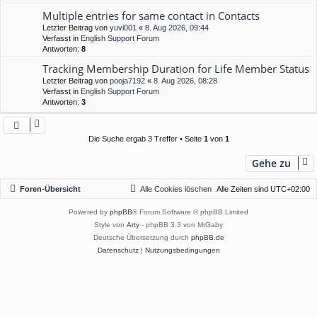
Multiple entries for same contact in Contacts
Letzter Beitrag von
yuvi001
«
8. Aug 2026, 09:44
Verfasst in
English Support Forum
Antworten:
8
Tracking Membership Duration for Life Member Status
Letzter Beitrag von
pooja7192
«
8. Aug 2026, 08:28
Verfasst in
English Support Forum
Antworten:
3
Die Suche ergab 3 Treffer • Seite
1
von
1
Gehe zu
Foren-Übersicht
Alle Cookies löschen
Alle Zeiten sind
UTC+02:00
Powered by
phpBB
® Forum Software © phpBB Limited
Style von
Arty
- phpBB 3.3 von MrGaby
Deutsche Übersetzung durch
phpBB.de
Datenschutz
|
Nutzungsbedingungen