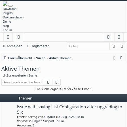
Download
Plugins
Dokumentation
Demo
Blog
Forum
Such
E
ch
or
n
eg
Anmelden
Registrieren
ne
en
m
ist
S
Foren-Übersicht
Suche
Aktive Themen
llz
el
rie
u
Aktive Themen
c
ug
de
re
Zur erweiterten Suche
h
rif
n
n
Suche
Erweiterte Suche
e
f
Die Suche ergab 3 Treffer • Seite
1
von
1
Themen
Issue with saving List Configuration after upgrading to
5.x
Letzter Beitrag von
sullymin
«
8. Aug 2026, 10:10
Verfasst in
English Support Forum
Antworten:
3