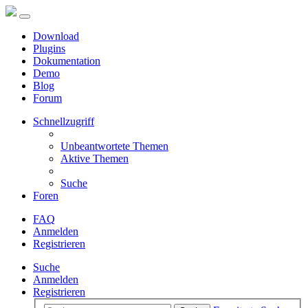
Download
Plugins
Dokumentation
Demo
Blog
Forum
Schnellzugriff
Unbeantwortete Themen
Aktive Themen
Suche
Foren
FAQ
Anmelden
Registrieren
Suche
Anmelden
Registrieren