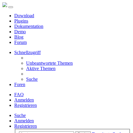
Download
Plugins
Dokumentation
Demo
Blog
Forum
Schnellzugriff
Unbeantwortete Themen
Aktive Themen
Suche
Foren
FAQ
Anmelden
Registrieren
Suche
Anmelden
Registrieren