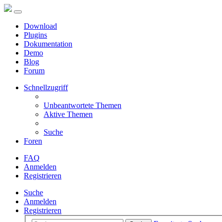
Download
Plugins
Dokumentation
Demo
Blog
Forum
Schnellzugriff
Unbeantwortete Themen
Aktive Themen
Suche
Foren
FAQ
Anmelden
Registrieren
Suche
Anmelden
Registrieren