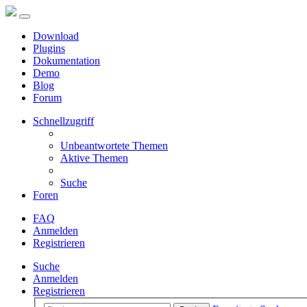
Download
Plugins
Dokumentation
Demo
Blog
Forum
Schnellzugriff
Unbeantwortete Themen
Aktive Themen
Suche
Foren
FAQ
Anmelden
Registrieren
Suche
Anmelden
Registrieren