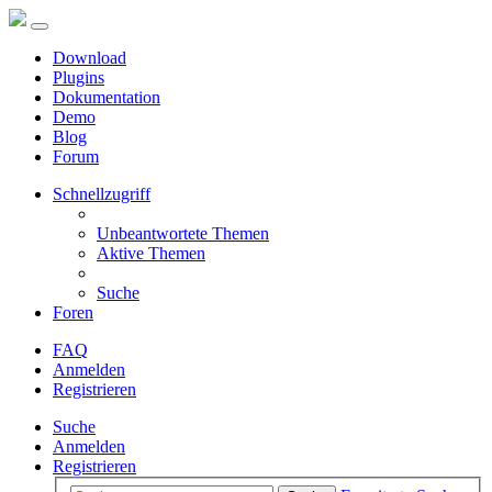
Download
Plugins
Dokumentation
Demo
Blog
Forum
Schnellzugriff
Unbeantwortete Themen
Aktive Themen
Suche
Foren
FAQ
Anmelden
Registrieren
Suche
Anmelden
Registrieren