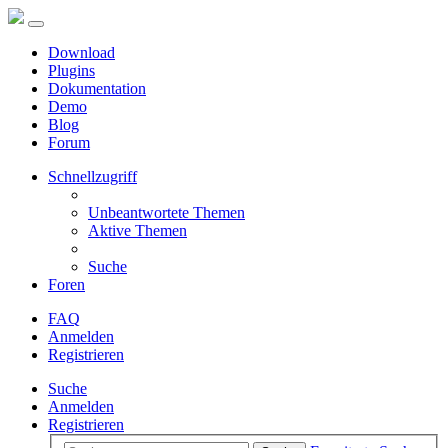
Download
Plugins
Dokumentation
Demo
Blog
Forum
Schnellzugriff
Unbeantwortete Themen
Aktive Themen
Suche
Foren
FAQ
Anmelden
Registrieren
Suche
Anmelden
Registrieren