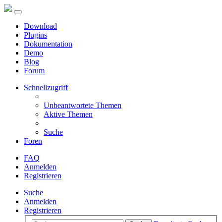
Download
Plugins
Dokumentation
Demo
Blog
Forum
Schnellzugriff
Unbeantwortete Themen
Aktive Themen
Suche
Foren
FAQ
Anmelden
Registrieren
Suche
Anmelden
Registrieren