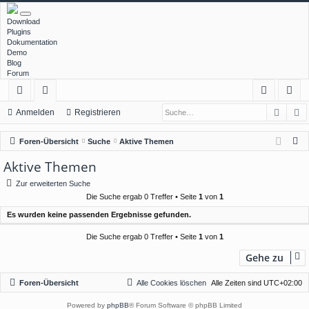
Download
Plugins
Dokumentation
Demo
Blog
Forum
Such
E
ch
or
n
eg
Anmelden
Registrieren
ne
en
m
ist
S
Foren-Übersicht
Suche
Aktive Themen
llz
el
rie
u
Aktive Themen
c
ug
de
re
Zur erweiterten Suche
h
rif
n
n
Die Suche ergab 0 Treffer • Seite
1
von
1
e
Es wurden keine passenden Ergebnisse gefunden.
f
Die Suche ergab 0 Treffer • Seite
1
von
1
Gehe zu
Foren-Übersicht
Alle Cookies löschen
Alle Zeiten sind
UTC+02:00
Powered by
phpBB
® Forum Software © phpBB Limited