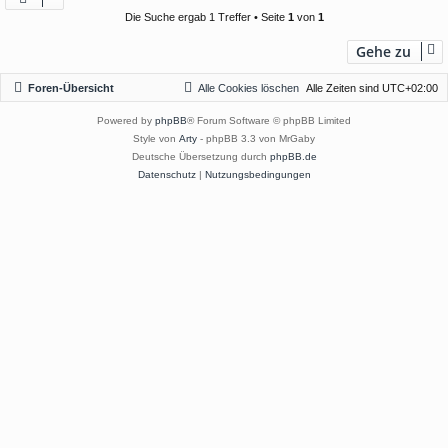
Die Suche ergab 1 Treffer • Seite
1
von
1
Gehe zu
Foren-Übersicht
Alle Cookies löschen
Alle Zeiten sind
UTC+02:00
Powered by
phpBB
® Forum Software © phpBB Limited
Style von
Arty
- phpBB 3.3 von MrGaby
Deutsche Übersetzung durch
phpBB.de
Datenschutz
|
Nutzungsbedingungen