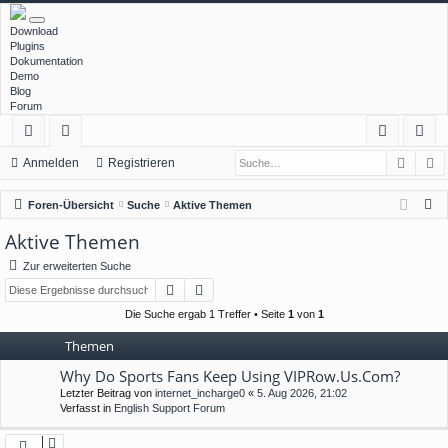
Download
Plugins
Dokumentation
Demo
Blog
Forum
Such
E
ch
or
n
eg
Anmelden
Registrieren
ne
en
m
ist
S
Foren-Übersicht
Suche
Aktive Themen
llz
el
rie
u
Aktive Themen
c
ug
de
re
Zur erweiterten Suche
h
rif
n
n
Suche
Erweiterte Suche
e
f
Die Suche ergab 1 Treffer • Seite
1
von
1
Themen
Why Do Sports Fans Keep Using VIPRow.Us.Com?
Letzter Beitrag von
internet_incharge0
«
5. Aug 2026, 21:02
Verfasst in
English Support Forum