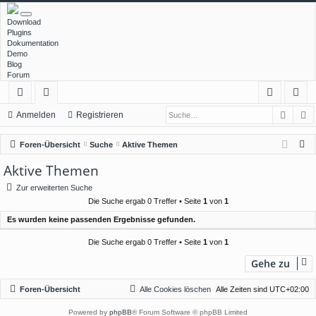
Download
Plugins
Dokumentation
Demo
Blog
Forum
Such
E
ch
or
n
eg
Anmelden
Registrieren
ne
en
m
ist
S
Foren-Übersicht
Suche
Aktive Themen
llz
el
rie
u
Aktive Themen
c
ug
de
re
Zur erweiterten Suche
h
rif
n
n
Die Suche ergab 0 Treffer • Seite
1
von
1
e
Es wurden keine passenden Ergebnisse gefunden.
f
Die Suche ergab 0 Treffer • Seite
1
von
1
Gehe zu
Foren-Übersicht
Alle Cookies löschen
Alle Zeiten sind
UTC+02:00
Powered by
phpBB
® Forum Software © phpBB Limited