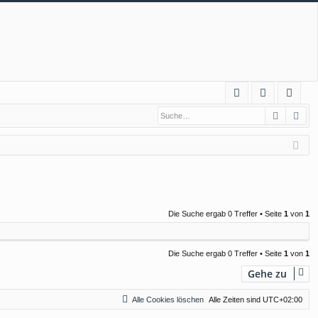
S
Suche
Erw
FA
n
eg
Q
m
ist
el
rie
de
re
n
n
Die Suche ergab 0 Treffer • Seite
1
von
1
Die Suche ergab 0 Treffer • Seite
1
von
1
Gehe zu
Alle Cookies löschen
Alle Zeiten sind
UTC+02:00