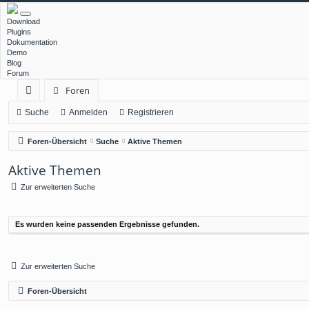
Download
Plugins
Dokumentation
Demo
Blog
Forum
Foren
ch
Suche
Anmelden
Registrieren
ne
Foren-Übersicht
Suche
Aktive Themen
llz
Aktive Themen
ug
Zur erweiterten Suche
rif
f
Es wurden keine passenden Ergebnisse gefunden.
Zur erweiterten Suche
Foren-Übersicht