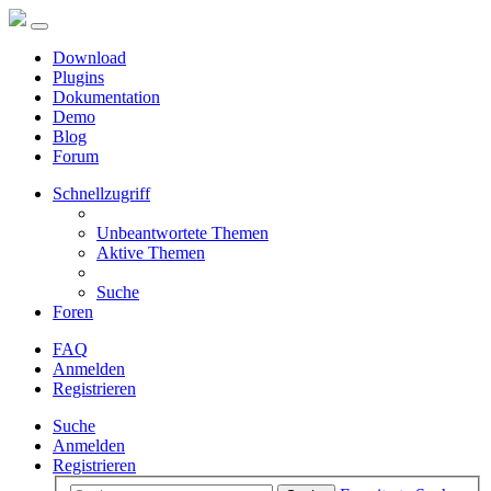
Download
Plugins
Dokumentation
Demo
Blog
Forum
Schnellzugriff
Unbeantwortete Themen
Aktive Themen
Suche
Foren
FAQ
Anmelden
Registrieren
Suche
Anmelden
Registrieren