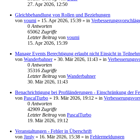
27. Apr 2026, 12:50
Gleichbehandlung von Rollen und Beziehungen
von
voumi
»
15. Apr 2026, 15:39
» in
Verbesserungsvorschläg
0
Antworten
65062
Zugriffe
Letzter Beitrag
von
voumi
15. Apr 2026, 15:39
Manage Events Berechtigung erlaubt nicht Einsicht in Teilnehm
von
Wanderbahner
»
30. Mär 2026, 11:43
» in
Verbesserungsv
0
Antworten
35316
Zugriffe
Letzter Beitrag
von
Wanderbahner
30. Mär 2026, 11:43
Benachrichtigung bei Profiländerungen - Einschränkung der Fe
von
PascalTurbo
»
19. Mär 2026, 19:12
» in
Verbesserungsvor
0
Antworten
42909
Zugriffe
Letzter Beitrag
von
PascalTurbo
19. Mär 2026, 19:12
Veranstaltungen - Fehler in Überschrift
von
Jimly
»
16. Mär 2026, 15:38
» in
Fehlermeldungen