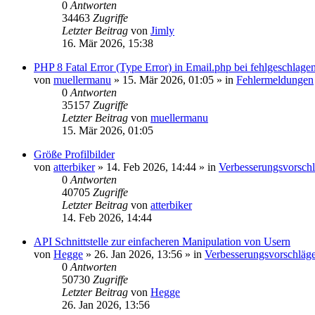
0
Antworten
34463
Zugriffe
Letzter Beitrag
von
Jimly
16. Mär 2026, 15:38
PHP 8 Fatal Error (Type Error) in Email.php bei fehlgeschla
von
muellermanu
»
15. Mär 2026, 01:05
» in
Fehlermeldungen
0
Antworten
35157
Zugriffe
Letzter Beitrag
von
muellermanu
15. Mär 2026, 01:05
Größe Profilbilder
von
atterbiker
»
14. Feb 2026, 14:44
» in
Verbesserungsvorsch
0
Antworten
40705
Zugriffe
Letzter Beitrag
von
atterbiker
14. Feb 2026, 14:44
API Schnittstelle zur einfacheren Manipulation von Usern
von
Hegge
»
26. Jan 2026, 13:56
» in
Verbesserungsvorschläg
0
Antworten
50730
Zugriffe
Letzter Beitrag
von
Hegge
26. Jan 2026, 13:56