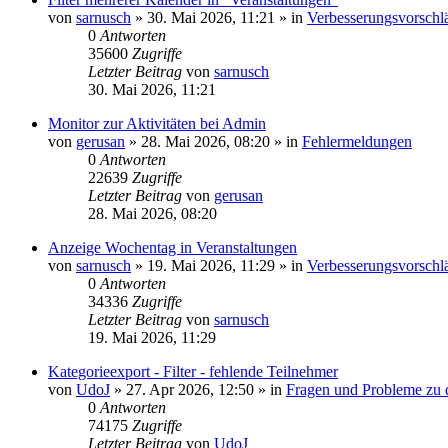
von
sarnusch
»
30. Mai 2026, 11:21
» in
Verbesserungsvorsch
0
Antworten
35600
Zugriffe
Letzter Beitrag
von
sarnusch
30. Mai 2026, 11:21
Monitor zur Aktivitäten bei Admin
von
gerusan
»
28. Mai 2026, 08:20
» in
Fehlermeldungen
0
Antworten
22639
Zugriffe
Letzter Beitrag
von
gerusan
28. Mai 2026, 08:20
Anzeige Wochentag in Veranstaltungen
von
sarnusch
»
19. Mai 2026, 11:29
» in
Verbesserungsvorsch
0
Antworten
34336
Zugriffe
Letzter Beitrag
von
sarnusch
19. Mai 2026, 11:29
Kategorieexport - Filter - fehlende Teilnehmer
von
UdoJ
»
27. Apr 2026, 12:50
» in
Fragen und Probleme zu 
0
Antworten
74175
Zugriffe
Letzter Beitrag
von
UdoJ