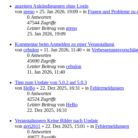
anzeigen Ankündigungen ohne Login
von
greno
»
25. Jan 2026, 19:09
» in
Fragen und Probleme zu 
0
Antworten
47544
Zugriffe
Letzter Beitrag
von
greno
25. Jan 2026, 19:09
Kommentar beim Anmelden zu einer Veranstaltung
von
cebulon
»
11. Jan 2026, 11:40
» in
Verbesserungsvorschlä
0
Antworten
45690
Zugriffe
Letzter Beitrag
von
cebulon
11. Jan 2026, 11:40
Tipp zum Update von 5.0.2 auf 5.0.3
von
HeBo
»
22. Dez 2025, 16:31
» in
Fehlermeldungen
0
Antworten
42524
Zugriffe
Letzter Beitrag
von
HeBo
22. Dez 2025, 16:31
Veranstaltungen Keine Bilder nach Update
von
geri2611
»
22. Dez 2025, 15:01
» in
Fehlermeldungen
0
Antworten
40877
Zugriffe