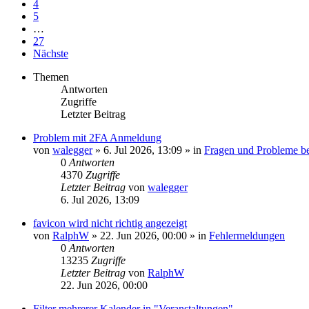
4
5
…
27
Nächste
Themen
Antworten
Zugriffe
Letzter Beitrag
Problem mit 2FA Anmeldung
von
walegger
»
6. Jul 2026, 13:09
» in
Fragen und Probleme b
0
Antworten
4370
Zugriffe
Letzter Beitrag
von
walegger
6. Jul 2026, 13:09
favicon wird nicht richtig angezeigt
von
RalphW
»
22. Jun 2026, 00:00
» in
Fehlermeldungen
0
Antworten
13235
Zugriffe
Letzter Beitrag
von
RalphW
22. Jun 2026, 00:00
Filter mehrerer Kalender in "Veranstaltungen"