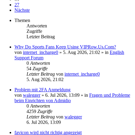
27
Nächste
Themen
Antworten
Zugriffe
Letzter Beitrag
Why Do Sports Fans Keep Using VIPRow.Us.Com?
von
internet_incharge0
»
5. Aug 2026, 21:02
» in
English
Support Forum
0
Antworten
54
Zugriffe
Letzter Beitrag
von
internet_incharge0
5. Aug 2026, 21:02
Problem mit 2FA Anmeldung
von
walegger
»
6. Jul 2026, 13:09
» in
Fragen und Probleme
beim Einrichten von Admidio
0
Antworten
4259
Zugriffe
Letzter Beitrag
von
walegger
6. Jul 2026, 13:09
favicon wird nicht richtig angezeigt