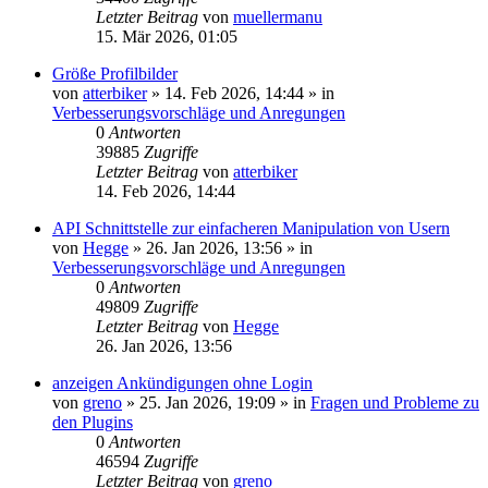
Letzter Beitrag
von
muellermanu
15. Mär 2026, 01:05
Größe Profilbilder
von
atterbiker
»
14. Feb 2026, 14:44
» in
Verbesserungsvorschläge und Anregungen
0
Antworten
39885
Zugriffe
Letzter Beitrag
von
atterbiker
14. Feb 2026, 14:44
API Schnittstelle zur einfacheren Manipulation von Usern
von
Hegge
»
26. Jan 2026, 13:56
» in
Verbesserungsvorschläge und Anregungen
0
Antworten
49809
Zugriffe
Letzter Beitrag
von
Hegge
26. Jan 2026, 13:56
anzeigen Ankündigungen ohne Login
von
greno
»
25. Jan 2026, 19:09
» in
Fragen und Probleme zu
den Plugins
0
Antworten
46594
Zugriffe
Letzter Beitrag
von
greno