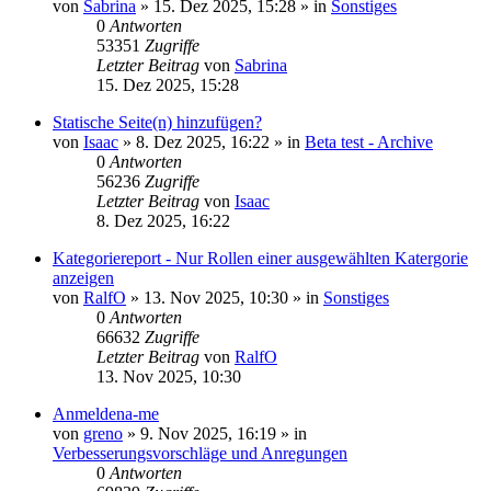
von
Sabrina
»
15. Dez 2025, 15:28
» in
Sonstiges
0
Antworten
53351
Zugriffe
Letzter Beitrag
von
Sabrina
15. Dez 2025, 15:28
Statische Seite(n) hinzufügen?
von
Isaac
»
8. Dez 2025, 16:22
» in
Beta test - Archive
0
Antworten
56236
Zugriffe
Letzter Beitrag
von
Isaac
8. Dez 2025, 16:22
Kategoriereport - Nur Rollen einer ausgewählten Katergorie
anzeigen
von
RalfO
»
13. Nov 2025, 10:30
» in
Sonstiges
0
Antworten
66632
Zugriffe
Letzter Beitrag
von
RalfO
13. Nov 2025, 10:30
Anmeldena-me
von
greno
»
9. Nov 2025, 16:19
» in
Verbesserungsvorschläge und Anregungen
0
Antworten