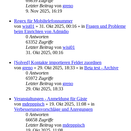
69839
Zugriffe
Letzter Beitrag
von
greno
9. Nov 2025, 16:19
Regex für Mobiltelefonnummer
von
wisi01
»
31. Okt 2025, 00:16
» in
Fragen und Probleme
beim Einrichten von Admidio
0
Antworten
63352
Zugriffe
Letzter Beitrag
von
wisi01
31. Okt 2025, 00:16
[Solved] Kontakte importieren Felder zuordnen
von
greno
»
29. Okt 2025, 18:33
» in
Beta test - Archive
0
Antworten
65972
Zugriffe
Letzter Beitrag
von
greno
29. Okt 2025, 18:33
Veranstaltungen - Anmeldung für Gäste
von
mdepppisch
»
19. Okt 2025, 11:08
» in
Verbesserungsvorschläge und Anregungen
0
Antworten
66658
Zugriffe
Letzter Beitrag
von
mdepppisch
19. Okt 2025, 11:08