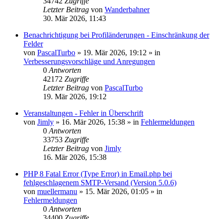
34742
Zugriffe
Letzter Beitrag
von
Wanderbahner
30. Mär 2026, 11:43
Benachrichtigung bei Profiländerungen - Einschränkung der
Felder
von
PascalTurbo
»
19. Mär 2026, 19:12
» in
Verbesserungsvorschläge und Anregungen
0
Antworten
42172
Zugriffe
Letzter Beitrag
von
PascalTurbo
19. Mär 2026, 19:12
Veranstaltungen - Fehler in Überschrift
von
Jimly
»
16. Mär 2026, 15:38
» in
Fehlermeldungen
0
Antworten
33753
Zugriffe
Letzter Beitrag
von
Jimly
16. Mär 2026, 15:38
PHP 8 Fatal Error (Type Error) in Email.php bei
fehlgeschlagenem SMTP-Versand (Version 5.0.6)
von
muellermanu
»
15. Mär 2026, 01:05
» in
Fehlermeldungen
0
Antworten
34400
Zugriffe