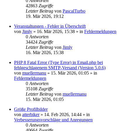
0
Antworten
42863
Zugriffe
Letzter Beitrag
von
PascalTurbo
19. Mär 2026, 19:12
Veranstaltungen - Fehler in Überschrift
von
Jimly
»
16. Mär 2026, 15:38
» in
Fehlermeldungen
0
Antworten
34424
Zugriffe
Letzter Beitrag
von
Jimly
16. Mär 2026, 15:38
PHP 8 Fatal Error (Type Error) in Email.php bei
fehlgeschlagenem SMTP-Versand (Version 5.0.6)
von
muellermanu
»
15. Mär 2026, 01:05
» in
Fehlermeldungen
0
Antworten
35108
Zugriffe
Letzter Beitrag
von
muellermanu
15. Mär 2026, 01:05
Größe Profilbilder
von
atterbiker
»
14. Feb 2026, 14:44
» in
Verbesserungsvorschläge und Anregungen
0
Antworten
40664
Zugriffe