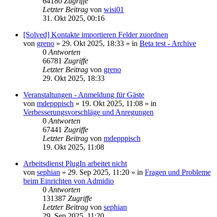
64180
Zugriffe
Letzter Beitrag
von
wisi01
31. Okt 2025, 00:16
[Solved] Kontakte importieren Felder zuordnen
von
greno
»
29. Okt 2025, 18:33
» in
Beta test - Archive
0
Antworten
66781
Zugriffe
Letzter Beitrag
von
greno
29. Okt 2025, 18:33
Veranstaltungen - Anmeldung für Gäste
von
mdepppisch
»
19. Okt 2025, 11:08
» in
Verbesserungsvorschläge und Anregungen
0
Antworten
67441
Zugriffe
Letzter Beitrag
von
mdepppisch
19. Okt 2025, 11:08
Arbeitsdienst PlugIn arbeitet nicht
von
sephian
»
29. Sep 2025, 11:20
» in
Fragen und Probleme
beim Einrichten von Admidio
0
Antworten
131387
Zugriffe
Letzter Beitrag
von
sephian
29. Sep 2025, 11:20