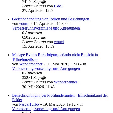
74146
Zugriffe
Letzter Beitrag
von
UdoJ
27. Apr 2026, 12:50
Gleichbehandlung von Rollen und Beziehungen
von
voumi
»
15. Apr 2026, 15:39
» in
Verbesserungsvorschläge und Anregungen
0
Antworten
65028
Zugriffe
Letzter Beitrag
von
voumi
15. Apr 2026, 15:39
Manage Events Berechtigung erlaubt nicht Einsicht in
Teilnehmerlisten
von
Wanderbahner
»
30. Mär 2026, 11:43
» in
Verbesserungsvorschläge und Anregungen
0
Antworten
35281
Zugriffe
Letzter Beitrag
von
Wanderbahner
30. Mär 2026, 11:43
Benachrichtigung bei Profiländerungen - Einschränkung der
Felder
von
PascalTurbo
»
19. Mär 2026, 19:12
» in
Verbesserungsvorschläge und Anregungen