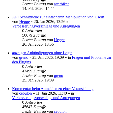
Letzter Beitrag
von
atterbiker
14. Feb 2026, 14:44
API Schnittstelle zur einfacheren Manipulation von Usern
von
Hegge
»
26. Jan 2026, 13:56
» in
Verbesserungsvorschläge und Anregungen
0
Antworten
50679
Zugriffe
Letzter Beitrag
von
Hegge
26. Jan 2026, 13:56
anzeigen Ankündigungen ohne Login
von
greno
»
25. Jan 2026, 19:09
» in
Fragen und Probleme zu
den Plugins
0
Antworten
47499
Zugriffe
Letzter Beitrag
von
greno
25. Jan 2026, 19:09
Kommentar beim Anmelden zu einer Veranstaltung
von
cebulon
»
11. Jan 2026, 11:40
» in
Verbesserungsvorschläge und Anregungen
0
Antworten
45647
Zugriffe
Letzter Beitrag
von
cebulon