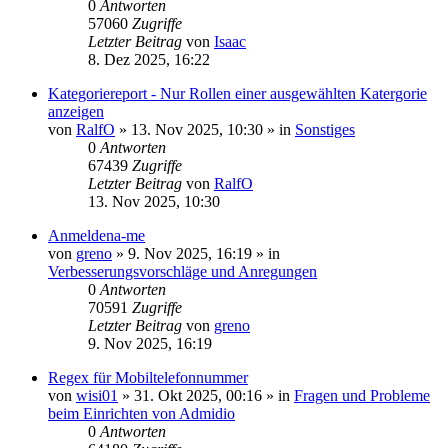
0
Antworten
57060
Zugriffe
Letzter Beitrag
von
Isaac
8. Dez 2025, 16:22
Kategoriereport - Nur Rollen einer ausgewählten Katergorie
anzeigen
von
RalfO
»
13. Nov 2025, 10:30
» in
Sonstiges
0
Antworten
67439
Zugriffe
Letzter Beitrag
von
RalfO
13. Nov 2025, 10:30
Anmeldena-me
von
greno
»
9. Nov 2025, 16:19
» in
Verbesserungsvorschläge und Anregungen
0
Antworten
70591
Zugriffe
Letzter Beitrag
von
greno
9. Nov 2025, 16:19
Regex für Mobiltelefonnummer
von
wisi01
»
31. Okt 2025, 00:16
» in
Fragen und Probleme
beim Einrichten von Admidio
0
Antworten