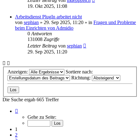
Letzter Beitrag
von
mdepppisch
19. Okt 2025, 11:08
Arbeitsdienst PlugIn arbeitet nicht
von
sephian
»
29. Sep 2025, 11:20
» in
Fragen und Probleme
beim Einrichten von Admidio
0
Antworten
131008
Zugriffe
Letzter Beitrag
von
sephian
29. Sep 2025, 11:20
Anzeigen:
Sortiere nach:
Richtung:
Die Suche ergab 665 Treffer
Seite
1
Gehe zu Seite:
von
27
1
2