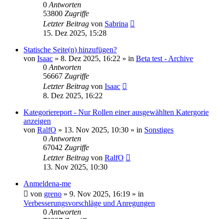
0
Antworten
53800
Zugriffe
Letzter Beitrag
von
Sabrina
15. Dez 2025, 15:28
Statische Seite(n) hinzufügen?
von
Isaac
»
8. Dez 2025, 16:22
» in
Beta test - Archive
0
Antworten
56667
Zugriffe
Letzter Beitrag
von
Isaac
8. Dez 2025, 16:22
Kategoriereport - Nur Rollen einer ausgewählten Katergorie
anzeigen
von
RalfO
»
13. Nov 2025, 10:30
» in
Sonstiges
0
Antworten
67042
Zugriffe
Letzter Beitrag
von
RalfO
13. Nov 2025, 10:30
Anmeldena-me
von
greno
»
9. Nov 2025, 16:19
» in
Verbesserungsvorschläge und Anregungen
0
Antworten