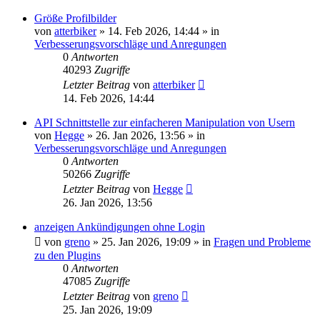
Größe Profilbilder
von
atterbiker
»
14. Feb 2026, 14:44
» in
Verbesserungsvorschläge und Anregungen
0
Antworten
40293
Zugriffe
Letzter Beitrag
von
atterbiker
14. Feb 2026, 14:44
API Schnittstelle zur einfacheren Manipulation von Usern
von
Hegge
»
26. Jan 2026, 13:56
» in
Verbesserungsvorschläge und Anregungen
0
Antworten
50266
Zugriffe
Letzter Beitrag
von
Hegge
26. Jan 2026, 13:56
anzeigen Ankündigungen ohne Login
von
greno
»
25. Jan 2026, 19:09
» in
Fragen und Probleme
zu den Plugins
0
Antworten
47085
Zugriffe
Letzter Beitrag
von
greno
25. Jan 2026, 19:09