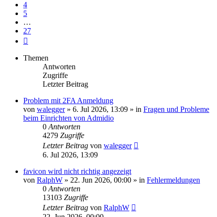
4
5
…
27
Nächste
Themen
Antworten
Zugriffe
Letzter Beitrag
Problem mit 2FA Anmeldung
von
walegger
»
6. Jul 2026, 13:09
» in
Fragen und Probleme
beim Einrichten von Admidio
0
Antworten
4279
Zugriffe
Letzter Beitrag
von
walegger
6. Jul 2026, 13:09
favicon wird nicht richtig angezeigt
von
RalphW
»
22. Jun 2026, 00:00
» in
Fehlermeldungen
0
Antworten
13103
Zugriffe
Letzter Beitrag
von
RalphW
22. Jun 2026, 00:00