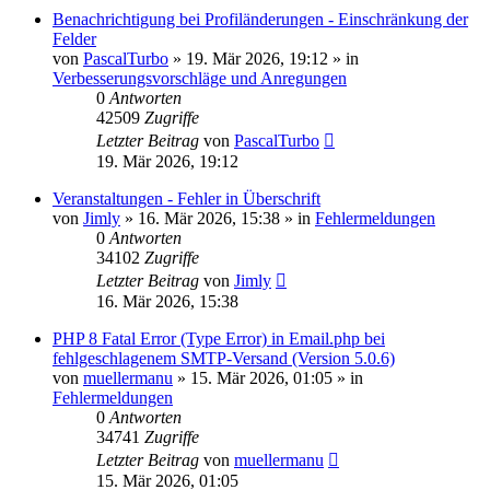
Benachrichtigung bei Profiländerungen - Einschränkung der
Felder
von
PascalTurbo
»
19. Mär 2026, 19:12
» in
Verbesserungsvorschläge und Anregungen
0
Antworten
42509
Zugriffe
Letzter Beitrag
von
PascalTurbo
19. Mär 2026, 19:12
Veranstaltungen - Fehler in Überschrift
von
Jimly
»
16. Mär 2026, 15:38
» in
Fehlermeldungen
0
Antworten
34102
Zugriffe
Letzter Beitrag
von
Jimly
16. Mär 2026, 15:38
PHP 8 Fatal Error (Type Error) in Email.php bei
fehlgeschlagenem SMTP-Versand (Version 5.0.6)
von
muellermanu
»
15. Mär 2026, 01:05
» in
Fehlermeldungen
0
Antworten
34741
Zugriffe
Letzter Beitrag
von
muellermanu
15. Mär 2026, 01:05