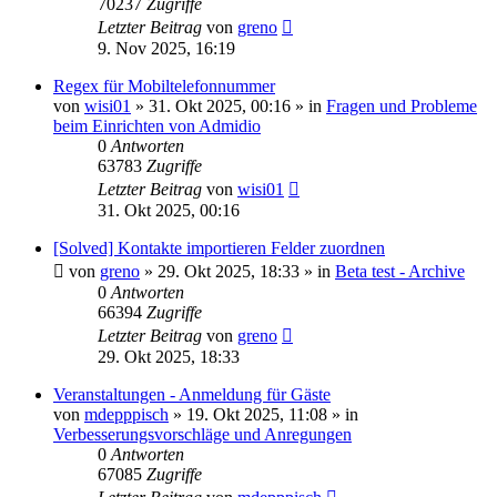
70237
Zugriffe
Letzter Beitrag
von
greno
9. Nov 2025, 16:19
Regex für Mobiltelefonnummer
von
wisi01
»
31. Okt 2025, 00:16
» in
Fragen und Probleme
beim Einrichten von Admidio
0
Antworten
63783
Zugriffe
Letzter Beitrag
von
wisi01
31. Okt 2025, 00:16
[Solved] Kontakte importieren Felder zuordnen
von
greno
»
29. Okt 2025, 18:33
» in
Beta test - Archive
0
Antworten
66394
Zugriffe
Letzter Beitrag
von
greno
29. Okt 2025, 18:33
Veranstaltungen - Anmeldung für Gäste
von
mdepppisch
»
19. Okt 2025, 11:08
» in
Verbesserungsvorschläge und Anregungen
0
Antworten
67085
Zugriffe