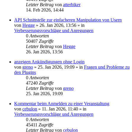
Letzter Beitrag
von
atterbiker
14. Feb 2026, 14:44
API Schnittstelle zur einfacheren Manipulation von Usern
von
Hegge
»
26. Jan 2026, 13:56
» in
Verbesserungsvorschläge und Anregungen
0
Antworten
50407
Zugriffe
Letzter Beitrag
von
Hegge
26. Jan 2026, 13:56
anzeigen Ankündigungen ohne Login
von
greno
»
25. Jan 2026, 19:09
» in
Fragen und Probleme zu
den Plugins
0
Antworten
47240
Zugriffe
Letzter Beitrag
von
greno
25. Jan 2026, 19:09
Kommentar beim Anmelden zu einer Veranstaltung
von
cebulon
»
11. Jan 2026, 11:40
» in
Verbesserungsvorschläge und Anregungen
0
Antworten
45411
Zugriffe
Letzter Beitrag
von
cebulon