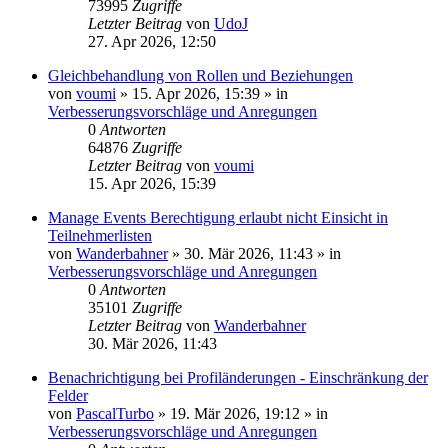
73995
Zugriffe
Letzter Beitrag
von
UdoJ
27. Apr 2026, 12:50
Gleichbehandlung von Rollen und Beziehungen
von
voumi
»
15. Apr 2026, 15:39
» in
Verbesserungsvorschläge und Anregungen
0
Antworten
64876
Zugriffe
Letzter Beitrag
von
voumi
15. Apr 2026, 15:39
Manage Events Berechtigung erlaubt nicht Einsicht in
Teilnehmerlisten
von
Wanderbahner
»
30. Mär 2026, 11:43
» in
Verbesserungsvorschläge und Anregungen
0
Antworten
35101
Zugriffe
Letzter Beitrag
von
Wanderbahner
30. Mär 2026, 11:43
Benachrichtigung bei Profiländerungen - Einschränkung der
Felder
von
PascalTurbo
»
19. Mär 2026, 19:12
» in
Verbesserungsvorschläge und Anregungen