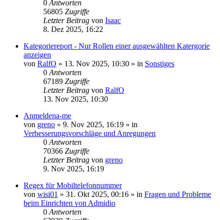
0
Antworten
56805
Zugriffe
Letzter Beitrag
von
Isaac
8. Dez 2025, 16:22
Kategoriereport - Nur Rollen einer ausgewählten Katergorie
anzeigen
von
RalfO
»
13. Nov 2025, 10:30
» in
Sonstiges
0
Antworten
67189
Zugriffe
Letzter Beitrag
von
RalfO
13. Nov 2025, 10:30
Anmeldena-me
von
greno
»
9. Nov 2025, 16:19
» in
Verbesserungsvorschläge und Anregungen
0
Antworten
70366
Zugriffe
Letzter Beitrag
von
greno
9. Nov 2025, 16:19
Regex für Mobiltelefonnummer
von
wisi01
»
31. Okt 2025, 00:16
» in
Fragen und Probleme
beim Einrichten von Admidio
0
Antworten