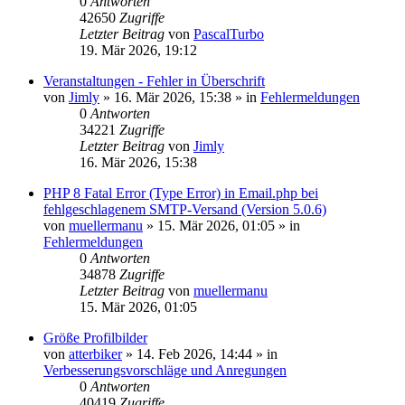
0
Antworten
42650
Zugriffe
Letzter Beitrag
von
PascalTurbo
19. Mär 2026, 19:12
Veranstaltungen - Fehler in Überschrift
von
Jimly
»
16. Mär 2026, 15:38
» in
Fehlermeldungen
0
Antworten
34221
Zugriffe
Letzter Beitrag
von
Jimly
16. Mär 2026, 15:38
PHP 8 Fatal Error (Type Error) in Email.php bei
fehlgeschlagenem SMTP-Versand (Version 5.0.6)
von
muellermanu
»
15. Mär 2026, 01:05
» in
Fehlermeldungen
0
Antworten
34878
Zugriffe
Letzter Beitrag
von
muellermanu
15. Mär 2026, 01:05
Größe Profilbilder
von
atterbiker
»
14. Feb 2026, 14:44
» in
Verbesserungsvorschläge und Anregungen
0
Antworten
40419
Zugriffe