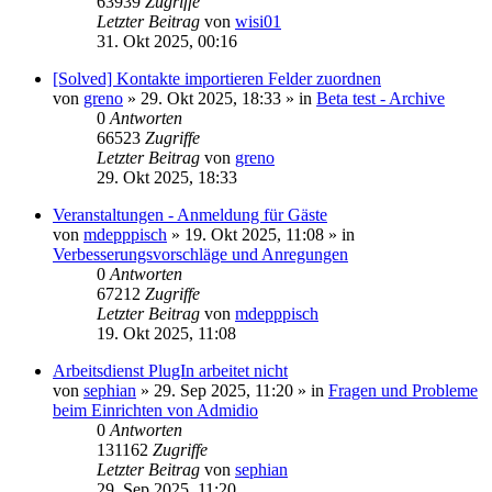
63939
Zugriffe
Letzter Beitrag
von
wisi01
31. Okt 2025, 00:16
[Solved] Kontakte importieren Felder zuordnen
von
greno
»
29. Okt 2025, 18:33
» in
Beta test - Archive
0
Antworten
66523
Zugriffe
Letzter Beitrag
von
greno
29. Okt 2025, 18:33
Veranstaltungen - Anmeldung für Gäste
von
mdepppisch
»
19. Okt 2025, 11:08
» in
Verbesserungsvorschläge und Anregungen
0
Antworten
67212
Zugriffe
Letzter Beitrag
von
mdepppisch
19. Okt 2025, 11:08
Arbeitsdienst PlugIn arbeitet nicht
von
sephian
»
29. Sep 2025, 11:20
» in
Fragen und Probleme
beim Einrichten von Admidio
0
Antworten
131162
Zugriffe
Letzter Beitrag
von
sephian
29. Sep 2025, 11:20