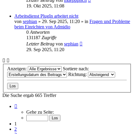
Letzter Beitrag
von
mdepppisch
19. Okt 2025, 11:08
Arbeitsdienst PlugIn arbeitet nicht
von
sephian
»
29. Sep 2025, 11:20
» in
Fragen und Probleme
beim Einrichten von Admidio
0
Antworten
131187
Zugriffe
Letzter Beitrag
von
sephian
29. Sep 2025, 11:20
Anzeigen:
Sortiere nach:
Richtung:
Die Suche ergab 665 Treffer
Seite
1
Gehe zu Seite:
von
27
1
2