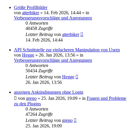
Größe Profilbilder
von
atterbiker
»
14. Feb 2026, 14:44
» in
Verbesserungsvorschläge und Anregungen
0
Antworten
40458
Zugriffe
Letzter Beitrag
von
atterbiker
14. Feb 2026, 14:44
API Schnittstelle zur einfacheren Manipulation von Usern
von
Hegge
»
26. Jan 2026, 13:56
» in
Verbesserungsvorschläge und Anregungen
0
Antworten
50434
Zugriffe
Letzter Beitrag
von
Hegge
26. Jan 2026, 13:56
anzeigen Ankündigungen ohne Login
von
greno
»
25. Jan 2026, 19:09
» in
Fragen und Probleme
zu den Plugins
0
Antworten
47264
Zugriffe
Letzter Beitrag
von
greno
25. Jan 2026, 19:09