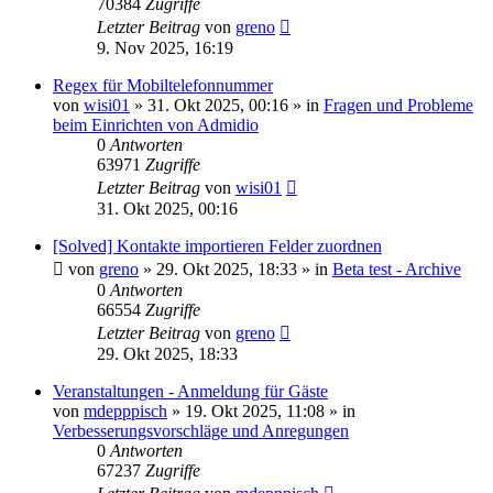
70384
Zugriffe
Letzter Beitrag
von
greno
9. Nov 2025, 16:19
Regex für Mobiltelefonnummer
von
wisi01
»
31. Okt 2025, 00:16
» in
Fragen und Probleme
beim Einrichten von Admidio
0
Antworten
63971
Zugriffe
Letzter Beitrag
von
wisi01
31. Okt 2025, 00:16
[Solved] Kontakte importieren Felder zuordnen
von
greno
»
29. Okt 2025, 18:33
» in
Beta test - Archive
0
Antworten
66554
Zugriffe
Letzter Beitrag
von
greno
29. Okt 2025, 18:33
Veranstaltungen - Anmeldung für Gäste
von
mdepppisch
»
19. Okt 2025, 11:08
» in
Verbesserungsvorschläge und Anregungen
0
Antworten
67237
Zugriffe