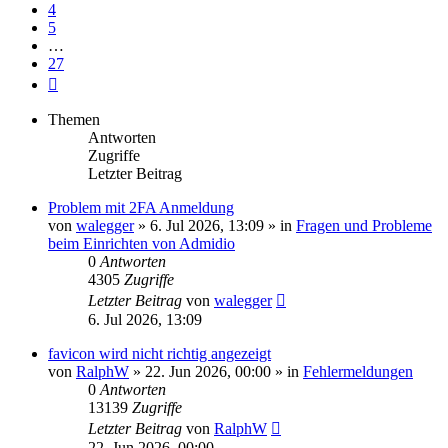
4
5
…
27
Nächste
Themen
Antworten
Zugriffe
Letzter Beitrag
Problem mit 2FA Anmeldung
von
walegger
»
6. Jul 2026, 13:09
» in
Fragen und Probleme
beim Einrichten von Admidio
0
Antworten
4305
Zugriffe
Letzter Beitrag
von
walegger
6. Jul 2026, 13:09
favicon wird nicht richtig angezeigt
von
RalphW
»
22. Jun 2026, 00:00
» in
Fehlermeldungen
0
Antworten
13139
Zugriffe
Letzter Beitrag
von
RalphW
22. Jun 2026, 00:00