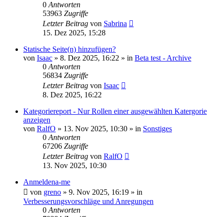
0
Antworten
53963
Zugriffe
Letzter Beitrag
von
Sabrina
15. Dez 2025, 15:28
Statische Seite(n) hinzufügen?
von
Isaac
»
8. Dez 2025, 16:22
» in
Beta test - Archive
0
Antworten
56834
Zugriffe
Letzter Beitrag
von
Isaac
8. Dez 2025, 16:22
Kategoriereport - Nur Rollen einer ausgewählten Katergorie
anzeigen
von
RalfO
»
13. Nov 2025, 10:30
» in
Sonstiges
0
Antworten
67206
Zugriffe
Letzter Beitrag
von
RalfO
13. Nov 2025, 10:30
Anmeldena-me
von
greno
»
9. Nov 2025, 16:19
» in
Verbesserungsvorschläge und Anregungen
0
Antworten