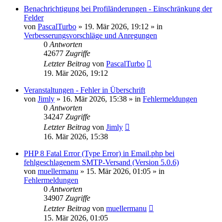
Benachrichtigung bei Profiländerungen - Einschränkung der
Felder
von
PascalTurbo
»
19. Mär 2026, 19:12
» in
Verbesserungsvorschläge und Anregungen
0
Antworten
42677
Zugriffe
Letzter Beitrag
von
PascalTurbo
19. Mär 2026, 19:12
Veranstaltungen - Fehler in Überschrift
von
Jimly
»
16. Mär 2026, 15:38
» in
Fehlermeldungen
0
Antworten
34247
Zugriffe
Letzter Beitrag
von
Jimly
16. Mär 2026, 15:38
PHP 8 Fatal Error (Type Error) in Email.php bei
fehlgeschlagenem SMTP-Versand (Version 5.0.6)
von
muellermanu
»
15. Mär 2026, 01:05
» in
Fehlermeldungen
0
Antworten
34907
Zugriffe
Letzter Beitrag
von
muellermanu
15. Mär 2026, 01:05