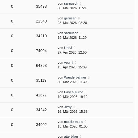
von
sarnusch
0
35493
30. Mai 2026, 11:21
von
gerusan
0
22540
28. Mai 2026, 08:20
von
sarnusch
0
34210
19. Mai 2026, 11:29
von
UdoJ
0
74004
27. Apr 2026, 12:50
von
voumi
0
64893
15. Apr 2026, 15:39
von
Wanderbahner
0
35119
30. Mär 2026, 11:43
von
PascalTurbo
0
42677
19. Mär 2026, 19:12
von
Jimly
0
34242
16. Mär 2026, 15:38
von
muellermanu
0
34902
15. Mär 2026, 01:05
von
atterbiker