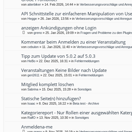
von
atterbiker
»
14. Feb 2026, 14:44
» in
Verbesserungsvorschläge und Anre
API Schnittstelle zur einfacheren Manipulation von Us
von
Hegge
»
26. Jan 2026, 13:56
» in
Verbesserungsvorschläge und Anregu
anzeigen Ankündigungen ohne Login
von
greno
»
25. Jan 2026, 19:09
» in
Fragen und Probleme zu den Plugin
Kommentar beim Anmelden zu einer Veranstaltung
von
cebulon
»
11. Jan 2026, 11:40
» in
Verbesserungsvorschläge und Anregu
Tipp zum Update von 5.0.2 auf 5.0.3
von
HeBo
»
22. Dez 2025, 16:31
» in
Fehlermeldungen
Veranstaltungen Keine Bilder nach Update
von
geri2611
»
22. Dez 2025, 15:01
» in
Fehlermeldungen
Mitglied komplett löschen
von
Sabrina
»
15. Dez 2025, 15:28
» in
Sonstiges
Statische Seite(n) hinzufügen?
von
Isaac
»
8. Dez 2025, 16:22
» in
Beta test - Archive
Kategoriereport - Nur Rollen einer ausgewählten Kater
von
RalfO
»
13. Nov 2025, 10:30
» in
Sonstiges
Anmeldena-me
von
greno
»
9. Nov 2025, 16:19
» in
Verbesserungsvorschläge und Anre