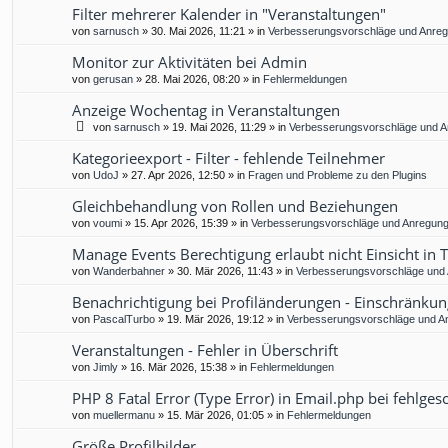
Filter mehrerer Kalender in "Veranstaltungen"
von
sarnusch
»
30. Mai 2026, 11:21
» in
Verbesserungsvorschläge und Anre
Monitor zur Aktivitäten bei Admin
von
gerusan
»
28. Mai 2026, 08:20
» in
Fehlermeldungen
Anzeige Wochentag in Veranstaltungen
von
sarnusch
»
19. Mai 2026, 11:29
» in
Verbesserungsvorschläge und 
Kategorieexport - Filter - fehlende Teilnehmer
von
UdoJ
»
27. Apr 2026, 12:50
» in
Fragen und Probleme zu den Plugins
Gleichbehandlung von Rollen und Beziehungen
von
voumi
»
15. Apr 2026, 15:39
» in
Verbesserungsvorschläge und Anregun
Manage Events Berechtigung erlaubt nicht Einsicht in 
von
Wanderbahner
»
30. Mär 2026, 11:43
» in
Verbesserungsvorschläge und
Benachrichtigung bei Profiländerungen - Einschränkun
von
PascalTurbo
»
19. Mär 2026, 19:12
» in
Verbesserungsvorschläge und A
Veranstaltungen - Fehler in Überschrift
von
Jimly
»
16. Mär 2026, 15:38
» in
Fehlermeldungen
PHP 8 Fatal Error (Type Error) in Email.php bei fehlg
von
muellermanu
»
15. Mär 2026, 01:05
» in
Fehlermeldungen
Größe Profilbilder