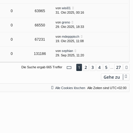
von
wisi01
0
63965
31. Okt 2025, 00:16
von
greno
0
66550
29. Okt 2025, 18:33
von
mdepppisch
0
67231
19. Okt 2025, 11:08
von
sephian
0
131186
29. Sep 2025, 11:20
Seite
1
von
27
2
3
4
5
27
1
N
Die Suche ergab 665 Treffer
…
Gehe zu
Alle Cookies löschen
Alle Zeiten sind
UTC+02:00