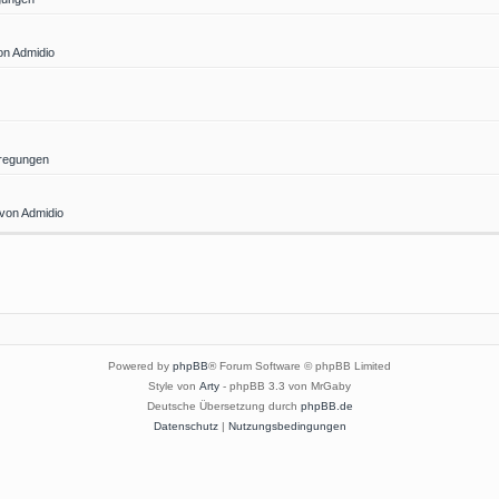
on Admidio
regungen
 von Admidio
Powered by
phpBB
® Forum Software © phpBB Limited
Style von
Arty
- phpBB 3.3 von MrGaby
Deutsche Übersetzung durch
phpBB.de
Datenschutz
|
Nutzungsbedingungen