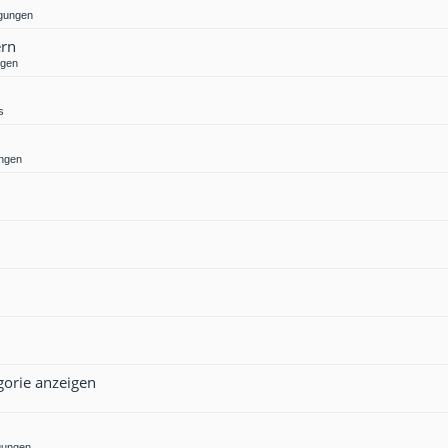
gungen
ern
ngen
s
ngen
gorie anzeigen
gungen