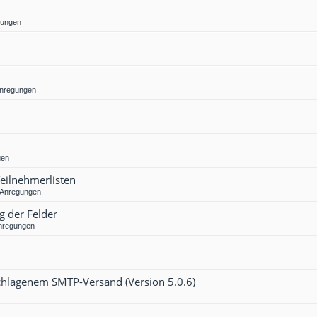
gungen
Anregungen
gen
Teilnehmerlisten
 Anregungen
g der Felder
nregungen
eschlagenem SMTP-Versand (Version 5.0.6)