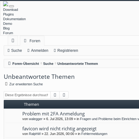
Download
Plugins
Dokumentation
Demo
Blog
Forum
Foren
ch
Suche
Anmelden
Registrieren
ne
Foren-Übersicht
Suche
Unbeantwortete Themen
llz
Unbeantwortete Themen
ug
Zur erweiterten Suche
rif
Suche
Erweiterte Suche
f
Themen
Problem mit 2FA Anmeldung
von
walegger
»
6. Jul 2026, 13:09
» in
Fragen und Probleme beim Einrichten 
favicon wird nicht richtig angezeigt
von
RalphW
»
22. Jun 2026, 00:00
» in
Fehlermeldungen