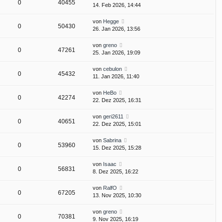
0
40455
14. Feb 2026, 14:44
von
Hegge
0
50430
26. Jan 2026, 13:56
von
greno
0
47261
25. Jan 2026, 19:09
von
cebulon
0
45432
11. Jan 2026, 11:40
von
HeBo
0
42274
22. Dez 2025, 16:31
von
geri2611
0
40651
22. Dez 2025, 15:01
von
Sabrina
0
53960
15. Dez 2025, 15:28
von
Isaac
0
56831
8. Dez 2025, 16:22
von
RalfO
0
67205
13. Nov 2025, 10:30
von
greno
0
70381
9. Nov 2025, 16:19