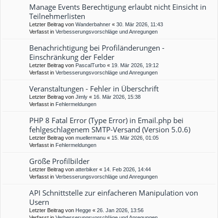
Manage Events Berechtigung erlaubt nicht Einsicht in
Teilnehmerlisten
Letzter Beitrag von
Wanderbahner
«
30. Mär 2026, 11:43
Verfasst in
Verbesserungsvorschläge und Anregungen
Benachrichtigung bei Profiländerungen -
Einschränkung der Felder
Letzter Beitrag von
PascalTurbo
«
19. Mär 2026, 19:12
Verfasst in
Verbesserungsvorschläge und Anregungen
Veranstaltungen - Fehler in Überschrift
Letzter Beitrag von
Jimly
«
16. Mär 2026, 15:38
Verfasst in
Fehlermeldungen
PHP 8 Fatal Error (Type Error) in Email.php bei
fehlgeschlagenem SMTP-Versand (Version 5.0.6)
Letzter Beitrag von
muellermanu
«
15. Mär 2026, 01:05
Verfasst in
Fehlermeldungen
Größe Profilbilder
Letzter Beitrag von
atterbiker
«
14. Feb 2026, 14:44
Verfasst in
Verbesserungsvorschläge und Anregungen
API Schnittstelle zur einfacheren Manipulation von
Usern
Letzter Beitrag von
Hegge
«
26. Jan 2026, 13:56
Verfasst in
Verbesserungsvorschläge und Anregungen