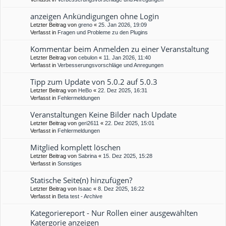
anzeigen Ankündigungen ohne Login
Letzter Beitrag von
greno
«
25. Jan 2026, 19:09
Verfasst in
Fragen und Probleme zu den Plugins
Kommentar beim Anmelden zu einer Veranstaltung
Letzter Beitrag von
cebulon
«
11. Jan 2026, 11:40
Verfasst in
Verbesserungsvorschläge und Anregungen
Tipp zum Update von 5.0.2 auf 5.0.3
Letzter Beitrag von
HeBo
«
22. Dez 2025, 16:31
Verfasst in
Fehlermeldungen
Veranstaltungen Keine Bilder nach Update
Letzter Beitrag von
geri2611
«
22. Dez 2025, 15:01
Verfasst in
Fehlermeldungen
Mitglied komplett löschen
Letzter Beitrag von
Sabrina
«
15. Dez 2025, 15:28
Verfasst in
Sonstiges
Statische Seite(n) hinzufügen?
Letzter Beitrag von
Isaac
«
8. Dez 2025, 16:22
Verfasst in
Beta test - Archive
Kategoriereport - Nur Rollen einer ausgewählten
Katergorie anzeigen