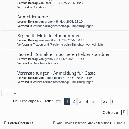
Letzter Beitrag von
RalfO
«
13. Nov 2025, 10:30
Verfasst in
Sonstiges
Anmeldena-me
Letzter Beitrag von
greno
«
9. Nov 2025, 16:19
Verfasst in
Verbesserungsvorschläge und Anregungen
Regex für Mobiltelefonnummer
Letzter Beitrag von
wisi01
«
31. Okt 2025, 00:16
Verfasst in
Fragen und Probleme beim Einrichten von Admidio
[Solved] Kontakte importieren Felder zuordnen
Letzter Beitrag von
greno
«
29. Okt 2025, 18:33
Verfasst in
Beta test - Archive
Veranstaltungen - Anmeldung für Gäste
Letzter Beitrag von
mdepppisch
«
19. Okt 2025, 11:08
Verfasst in
Verbesserungsvorschläge und Anregungen
Seite
1
von
27
2
3
4
5
27
1
Nächs
Die Suche ergab 666 Treffer
…
Gehe zu
Foren-Übersicht
Alle Cookies löschen
Alle Zeiten sind
UTC+02:00