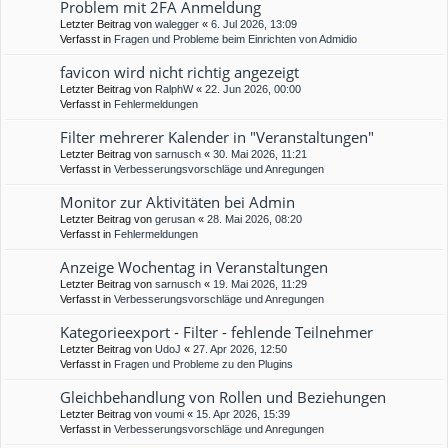
Problem mit 2FA Anmeldung
Letzter Beitrag von
walegger
«
6. Jul 2026, 13:09
Verfasst in
Fragen und Probleme beim Einrichten von Admidio
favicon wird nicht richtig angezeigt
Letzter Beitrag von
RalphW
«
22. Jun 2026, 00:00
Verfasst in
Fehlermeldungen
Filter mehrerer Kalender in "Veranstaltungen"
Letzter Beitrag von
sarnusch
«
30. Mai 2026, 11:21
Verfasst in
Verbesserungsvorschläge und Anregungen
Monitor zur Aktivitäten bei Admin
Letzter Beitrag von
gerusan
«
28. Mai 2026, 08:20
Verfasst in
Fehlermeldungen
Anzeige Wochentag in Veranstaltungen
Letzter Beitrag von
sarnusch
«
19. Mai 2026, 11:29
Verfasst in
Verbesserungsvorschläge und Anregungen
Kategorieexport - Filter - fehlende Teilnehmer
Letzter Beitrag von
UdoJ
«
27. Apr 2026, 12:50
Verfasst in
Fragen und Probleme zu den Plugins
Gleichbehandlung von Rollen und Beziehungen
Letzter Beitrag von
voumi
«
15. Apr 2026, 15:39
Verfasst in
Verbesserungsvorschläge und Anregungen