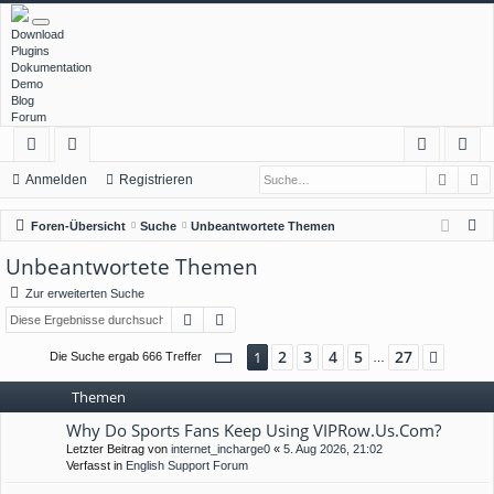
Download
Plugins
Dokumentation
Demo
Blog
Forum
Such
E
ch
or
n
eg
Anmelden
Registrieren
ne
en
m
ist
S
Foren-Übersicht
Suche
Unbeantwortete Themen
llz
el
rie
u
Unbeantwortete Themen
c
ug
de
re
Zur erweiterten Suche
h
rif
n
n
Suche
Erweiterte Suche
e
f
Seite
1
von
27
2
3
4
5
27
1
Nächs
Die Suche ergab 666 Treffer
…
Themen
Why Do Sports Fans Keep Using VIPRow.Us.Com?
Letzter Beitrag von
internet_incharge0
«
5. Aug 2026, 21:02
Verfasst in
English Support Forum