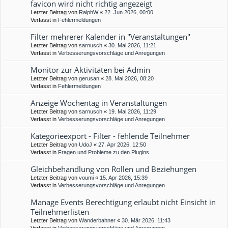
favicon wird nicht richtig angezeigt
Letzter Beitrag von
RalphW
«
22. Jun 2026, 00:00
Verfasst in
Fehlermeldungen
Filter mehrerer Kalender in "Veranstaltungen"
Letzter Beitrag von
sarnusch
«
30. Mai 2026, 11:21
Verfasst in
Verbesserungsvorschläge und Anregungen
Monitor zur Aktivitäten bei Admin
Letzter Beitrag von
gerusan
«
28. Mai 2026, 08:20
Verfasst in
Fehlermeldungen
Anzeige Wochentag in Veranstaltungen
Letzter Beitrag von
sarnusch
«
19. Mai 2026, 11:29
Verfasst in
Verbesserungsvorschläge und Anregungen
Kategorieexport - Filter - fehlende Teilnehmer
Letzter Beitrag von
UdoJ
«
27. Apr 2026, 12:50
Verfasst in
Fragen und Probleme zu den Plugins
Gleichbehandlung von Rollen und Beziehungen
Letzter Beitrag von
voumi
«
15. Apr 2026, 15:39
Verfasst in
Verbesserungsvorschläge und Anregungen
Manage Events Berechtigung erlaubt nicht Einsicht in
Teilnehmerlisten
Letzter Beitrag von
Wanderbahner
«
30. Mär 2026, 11:43