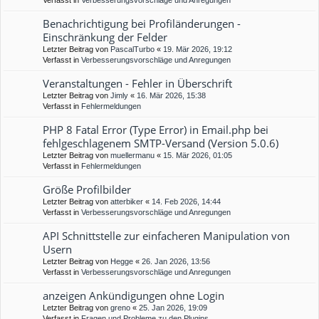
Verfasst in
Verbesserungsvorschläge und Anregungen
Benachrichtigung bei Profiländerungen -
Einschränkung der Felder
Letzter Beitrag von
PascalTurbo
«
19. Mär 2026, 19:12
Verfasst in
Verbesserungsvorschläge und Anregungen
Veranstaltungen - Fehler in Überschrift
Letzter Beitrag von
Jimly
«
16. Mär 2026, 15:38
Verfasst in
Fehlermeldungen
PHP 8 Fatal Error (Type Error) in Email.php bei
fehlgeschlagenem SMTP-Versand (Version 5.0.6)
Letzter Beitrag von
muellermanu
«
15. Mär 2026, 01:05
Verfasst in
Fehlermeldungen
Größe Profilbilder
Letzter Beitrag von
atterbiker
«
14. Feb 2026, 14:44
Verfasst in
Verbesserungsvorschläge und Anregungen
API Schnittstelle zur einfacheren Manipulation von
Usern
Letzter Beitrag von
Hegge
«
26. Jan 2026, 13:56
Verfasst in
Verbesserungsvorschläge und Anregungen
anzeigen Ankündigungen ohne Login
Letzter Beitrag von
greno
«
25. Jan 2026, 19:09
Verfasst in
Fragen und Probleme zu den Plugins