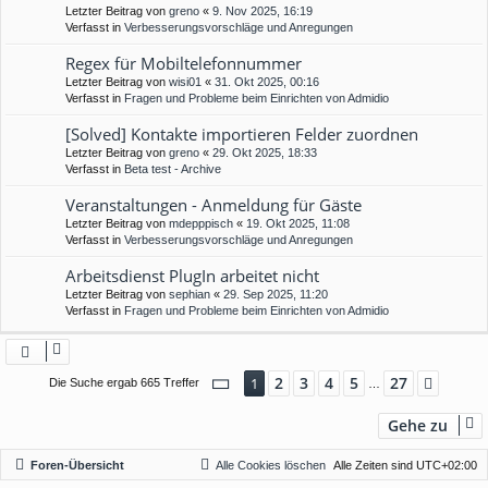
Letzter Beitrag von
greno
«
9. Nov 2025, 16:19
Verfasst in
Verbesserungsvorschläge und Anregungen
Regex für Mobiltelefonnummer
Letzter Beitrag von
wisi01
«
31. Okt 2025, 00:16
Verfasst in
Fragen und Probleme beim Einrichten von Admidio
[Solved] Kontakte importieren Felder zuordnen
Letzter Beitrag von
greno
«
29. Okt 2025, 18:33
Verfasst in
Beta test - Archive
Veranstaltungen - Anmeldung für Gäste
Letzter Beitrag von
mdepppisch
«
19. Okt 2025, 11:08
Verfasst in
Verbesserungsvorschläge und Anregungen
Arbeitsdienst PlugIn arbeitet nicht
Letzter Beitrag von
sephian
«
29. Sep 2025, 11:20
Verfasst in
Fragen und Probleme beim Einrichten von Admidio
Seite
1
von
27
2
3
4
5
27
1
Nächs
Die Suche ergab 665 Treffer
…
Gehe zu
Foren-Übersicht
Alle Cookies löschen
Alle Zeiten sind
UTC+02:00