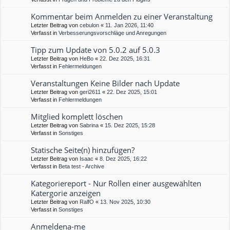
Kommentar beim Anmelden zu einer Veranstaltung
Letzter Beitrag von
cebulon
«
11. Jan 2026, 11:40
Verfasst in
Verbesserungsvorschläge und Anregungen
Tipp zum Update von 5.0.2 auf 5.0.3
Letzter Beitrag von
HeBo
«
22. Dez 2025, 16:31
Verfasst in
Fehlermeldungen
Veranstaltungen Keine Bilder nach Update
Letzter Beitrag von
geri2611
«
22. Dez 2025, 15:01
Verfasst in
Fehlermeldungen
Mitglied komplett löschen
Letzter Beitrag von
Sabrina
«
15. Dez 2025, 15:28
Verfasst in
Sonstiges
Statische Seite(n) hinzufügen?
Letzter Beitrag von
Isaac
«
8. Dez 2025, 16:22
Verfasst in
Beta test - Archive
Kategoriereport - Nur Rollen einer ausgewählten
Katergorie anzeigen
Letzter Beitrag von
RalfO
«
13. Nov 2025, 10:30
Verfasst in
Sonstiges
Anmeldena-me