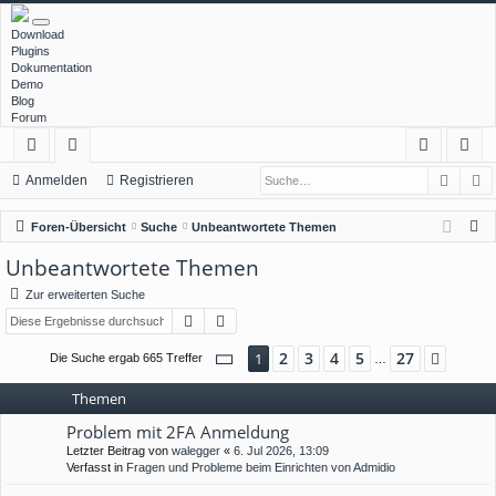
Download
Plugins
Dokumentation
Demo
Blog
Forum
Such
E
ch
or
n
eg
Anmelden
Registrieren
ne
en
m
ist
S
Foren-Übersicht
Suche
Unbeantwortete Themen
llz
el
rie
u
Unbeantwortete Themen
c
ug
de
re
Zur erweiterten Suche
h
rif
n
n
Suche
Erweiterte Suche
e
f
Seite
1
von
27
2
3
4
5
27
1
Nächs
Die Suche ergab 665 Treffer
…
Themen
Problem mit 2FA Anmeldung
Letzter Beitrag von
walegger
«
6. Jul 2026, 13:09
Verfasst in
Fragen und Probleme beim Einrichten von Admidio