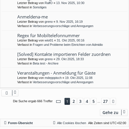
Letzter Beitrag von
RalfO
«
13. Nov 2025, 10:30
Verfasst in
Sonstiges
Anmeldena-me
Letzter Beitrag von
greno
«
9. Nov 2025, 16:19
Verfasst in
Verbesserungsvorschläge und Anregungen
Regex für Mobiltelefonnummer
Letzter Beitrag von
wisi01
«
31. Okt 2025, 00:16
Verfasst in
Fragen und Probleme beim Einrichten von Admidio
[Solved] Kontakte importieren Felder zuordnen
Letzter Beitrag von
greno
«
29. Okt 2025, 18:33
Verfasst in
Beta test - Archive
Veranstaltungen - Anmeldung für Gäste
Letzter Beitrag von
mdepppisch
«
19. Okt 2025, 11:08
Verfasst in
Verbesserungsvorschläge und Anregungen
Seite
1
von
27
2
3
4
5
27
1
Nächs
Die Suche ergab 666 Treffer
…
Gehe zu
Foren-Übersicht
Alle Cookies löschen
Alle Zeiten sind
UTC+02:00