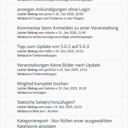
anzeigen Ankündigungen ohne Login
Letzter Beitrag von
greno
«
25. Jan 2026, 19:09
Verfasst in
Fragen und Probleme zu den Plugins
Kommentar beim Anmelden zu einer Veranstaltung
Letzter Beitrag von
cebulon
«
11. Jan 2026, 11:40
Verfasst in
Verbesserungsvorschläge und Anregungen
Tipp zum Update von 5.0.2 auf 5.0.3
Letzter Beitrag von
HeBo
«
22. Dez 2025, 16:31
Verfasst in
Fehlermeldungen
Veranstaltungen Keine Bilder nach Update
Letzter Beitrag von
geri2611
«
22. Dez 2025, 15:01
Verfasst in
Fehlermeldungen
Mitglied komplett löschen
Letzter Beitrag von
Sabrina
«
15. Dez 2025, 15:28
Verfasst in
Sonstiges
Statische Seite(n) hinzufügen?
Letzter Beitrag von
Isaac
«
8. Dez 2025, 16:22
Verfasst in
Beta test - Archive
Kategoriereport - Nur Rollen einer ausgewählten
Katergorie anzeigen