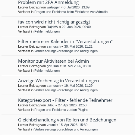
Problem mit 2FA Anmeldung
Letzter Beitrag von
walegger
«
6. Jul 2026, 13:09
Verfasst in
Fragen und Probleme beim Einrichten von Admidio
favicon wird nicht richtig angezeigt
Letzter Beitrag von
RalphW
«
22. Jun 2026, 00:00
Verfasst in
Fehlermeldungen
Filter mehrerer Kalender in "Veranstaltungen"
Letzter Beitrag von
sarnusch
«
30. Mai 2026, 11:21
Verfasst in
Verbesserungsvorschläge und Anregungen
Monitor zur Aktivitäten bei Admin
Letzter Beitrag von
gerusan
«
28. Mai 2026, 08:20
Verfasst in
Fehlermeldungen
Anzeige Wochentag in Veranstaltungen
Letzter Beitrag von
sarnusch
«
19. Mai 2026, 11:29
Verfasst in
Verbesserungsvorschläge und Anregungen
Kategorieexport - Filter - fehlende Teilnehmer
Letzter Beitrag von
UdoJ
«
27. Apr 2026, 12:50
Verfasst in
Fragen und Probleme zu den Plugins
Gleichbehandlung von Rollen und Beziehungen
Letzter Beitrag von
voumi
«
15. Apr 2026, 15:39
Verfasst in
Verbesserungsvorschläge und Anregungen