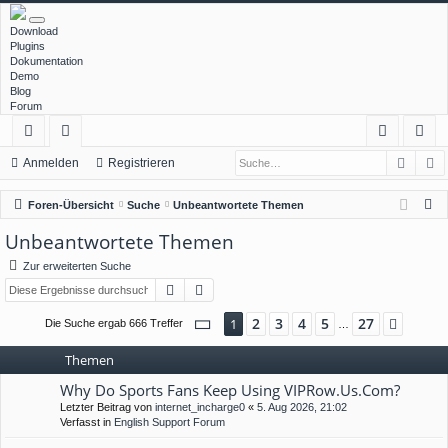
Download
Plugins
Dokumentation
Demo
Blog
Forum
Such
E
ch
or
n
eg
Anmelden
Registrieren
ne
en
m
ist
S
Foren-Übersicht
Suche
Unbeantwortete Themen
llz
el
rie
u
Unbeantwortete Themen
c
ug
de
re
Zur erweiterten Suche
h
rif
n
n
Suche
Erweiterte Suche
e
f
Seite
1
von
27
2
3
4
5
27
1
Nächs
Die Suche ergab 666 Treffer
…
Themen
Why Do Sports Fans Keep Using VIPRow.Us.Com?
Letzter Beitrag von
internet_incharge0
«
5. Aug 2026, 21:02
Verfasst in
English Support Forum