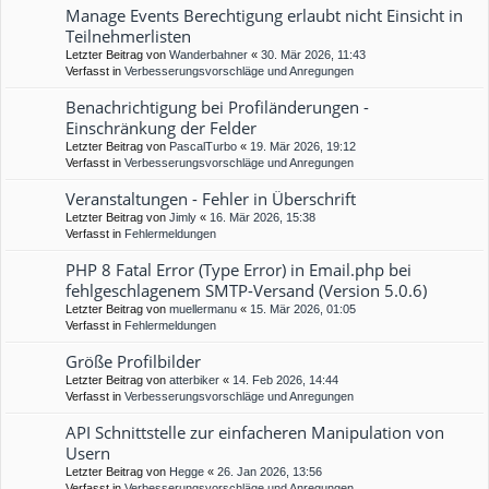
Manage Events Berechtigung erlaubt nicht Einsicht in
Teilnehmerlisten
Letzter Beitrag von
Wanderbahner
«
30. Mär 2026, 11:43
Verfasst in
Verbesserungsvorschläge und Anregungen
Benachrichtigung bei Profiländerungen -
Einschränkung der Felder
Letzter Beitrag von
PascalTurbo
«
19. Mär 2026, 19:12
Verfasst in
Verbesserungsvorschläge und Anregungen
Veranstaltungen - Fehler in Überschrift
Letzter Beitrag von
Jimly
«
16. Mär 2026, 15:38
Verfasst in
Fehlermeldungen
PHP 8 Fatal Error (Type Error) in Email.php bei
fehlgeschlagenem SMTP-Versand (Version 5.0.6)
Letzter Beitrag von
muellermanu
«
15. Mär 2026, 01:05
Verfasst in
Fehlermeldungen
Größe Profilbilder
Letzter Beitrag von
atterbiker
«
14. Feb 2026, 14:44
Verfasst in
Verbesserungsvorschläge und Anregungen
API Schnittstelle zur einfacheren Manipulation von
Usern
Letzter Beitrag von
Hegge
«
26. Jan 2026, 13:56
Verfasst in
Verbesserungsvorschläge und Anregungen