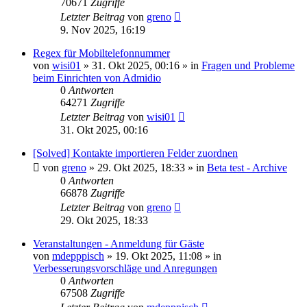
70671
Zugriffe
Letzter Beitrag
von
greno
9. Nov 2025, 16:19
Regex für Mobiltelefonnummer
von
wisi01
»
31. Okt 2025, 00:16
» in
Fragen und Probleme
beim Einrichten von Admidio
0
Antworten
64271
Zugriffe
Letzter Beitrag
von
wisi01
31. Okt 2025, 00:16
[Solved] Kontakte importieren Felder zuordnen
von
greno
»
29. Okt 2025, 18:33
» in
Beta test - Archive
0
Antworten
66878
Zugriffe
Letzter Beitrag
von
greno
29. Okt 2025, 18:33
Veranstaltungen - Anmeldung für Gäste
von
mdepppisch
»
19. Okt 2025, 11:08
» in
Verbesserungsvorschläge und Anregungen
0
Antworten
67508
Zugriffe