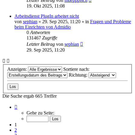
Letzter Beitrag
von
mdepppisch
19. Okt 2025, 11:08
Arbeitsdienst PlugIn arbeitet nicht
von
sephian
»
29. Sep 2025, 11:20
» in
Fragen und Probleme
beim Einrichten von Admidio
0
Antworten
131467
Zugriffe
Letzter Beitrag
von
sephian
29. Sep 2025, 11:20
Anzeigen:
Sortiere nach:
Richtung:
Die Suche ergab 665 Treffer
Seite
1
Gehe zu Seite:
von
27
1
2