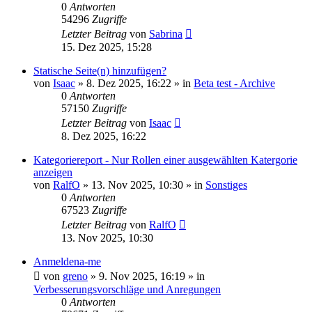
0
Antworten
54296
Zugriffe
Letzter Beitrag
von
Sabrina
15. Dez 2025, 15:28
Statische Seite(n) hinzufügen?
von
Isaac
»
8. Dez 2025, 16:22
» in
Beta test - Archive
0
Antworten
57150
Zugriffe
Letzter Beitrag
von
Isaac
8. Dez 2025, 16:22
Kategoriereport - Nur Rollen einer ausgewählten Katergorie
anzeigen
von
RalfO
»
13. Nov 2025, 10:30
» in
Sonstiges
0
Antworten
67523
Zugriffe
Letzter Beitrag
von
RalfO
13. Nov 2025, 10:30
Anmeldena-me
von
greno
»
9. Nov 2025, 16:19
» in
Verbesserungsvorschläge und Anregungen
0
Antworten