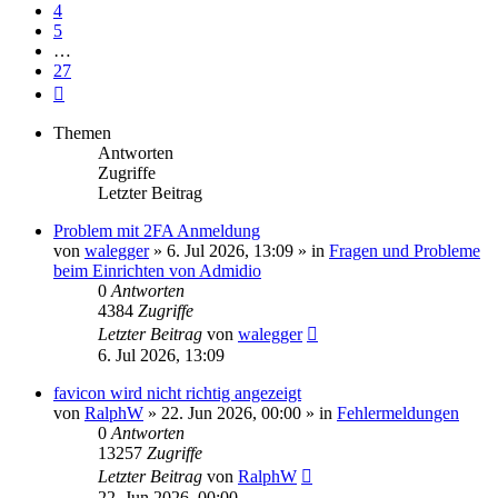
4
5
…
27
Nächste
Themen
Antworten
Zugriffe
Letzter Beitrag
Problem mit 2FA Anmeldung
von
walegger
»
6. Jul 2026, 13:09
» in
Fragen und Probleme
beim Einrichten von Admidio
0
Antworten
4384
Zugriffe
Letzter Beitrag
von
walegger
6. Jul 2026, 13:09
favicon wird nicht richtig angezeigt
von
RalphW
»
22. Jun 2026, 00:00
» in
Fehlermeldungen
0
Antworten
13257
Zugriffe
Letzter Beitrag
von
RalphW
22. Jun 2026, 00:00