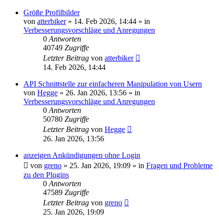
Größe Profilbilder
von
atterbiker
»
14. Feb 2026, 14:44
» in
Verbesserungsvorschläge und Anregungen
0
Antworten
40749
Zugriffe
Letzter Beitrag
von
atterbiker
14. Feb 2026, 14:44
API Schnittstelle zur einfacheren Manipulation von Usern
von
Hegge
»
26. Jan 2026, 13:56
» in
Verbesserungsvorschläge und Anregungen
0
Antworten
50780
Zugriffe
Letzter Beitrag
von
Hegge
26. Jan 2026, 13:56
anzeigen Ankündigungen ohne Login
von
greno
»
25. Jan 2026, 19:09
» in
Fragen und Probleme
zu den Plugins
0
Antworten
47589
Zugriffe
Letzter Beitrag
von
greno
25. Jan 2026, 19:09