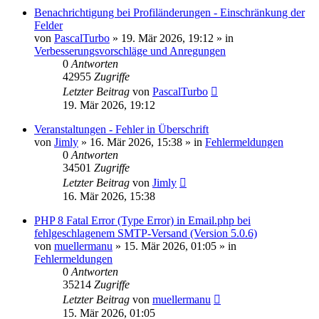
Benachrichtigung bei Profiländerungen - Einschränkung der
Felder
von
PascalTurbo
»
19. Mär 2026, 19:12
» in
Verbesserungsvorschläge und Anregungen
0
Antworten
42955
Zugriffe
Letzter Beitrag
von
PascalTurbo
19. Mär 2026, 19:12
Veranstaltungen - Fehler in Überschrift
von
Jimly
»
16. Mär 2026, 15:38
» in
Fehlermeldungen
0
Antworten
34501
Zugriffe
Letzter Beitrag
von
Jimly
16. Mär 2026, 15:38
PHP 8 Fatal Error (Type Error) in Email.php bei
fehlgeschlagenem SMTP-Versand (Version 5.0.6)
von
muellermanu
»
15. Mär 2026, 01:05
» in
Fehlermeldungen
0
Antworten
35214
Zugriffe
Letzter Beitrag
von
muellermanu
15. Mär 2026, 01:05